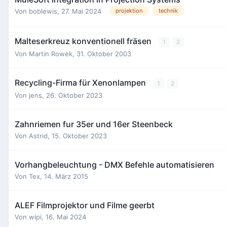
Von
boblewis
,
27. Mai 2024
projektion
technik
Malteserkreuz konventionell fräsen
1
2
Von
Martin Rowek
,
31. Oktober 2003
Recycling-Firma für Xenonlampen
1
2
Von
jens
,
26. Oktober 2023
Zahnriemen fur 35er und 16er Steenbeck
Von
Astrid
,
15. Oktober 2023
Vorhangbeleuchtung - DMX Befehle automatisieren
Von
Tex
,
14. März 2015
ALEF Filmprojektor und Filme geerbt
Von
wipi
,
16. Mai 2024