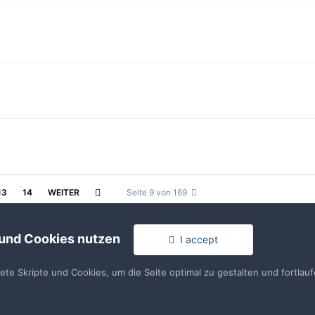
13
14
WEITER
Seite 9 von 169
 und Cookies nutzen
I accept
tete Skripte und Cookies, um die Seite optimal zu gestalten und fortla