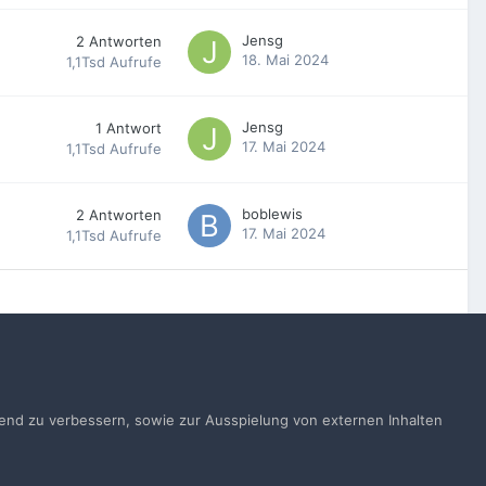
Jensg
2
Antworten
18. Mai 2024
1,1Tsd
Aufrufe
Jensg
1
Antwort
17. Mai 2024
1,1Tsd
Aufrufe
boblewis
2
Antworten
17. Mai 2024
1,1Tsd
Aufrufe
Alle Aktivitäten
ufend zu verbessern, sowie zur Ausspielung von externen Inhalten