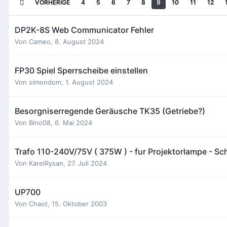
VORHERIGE
4
5
6
7
8
9
10
11
12
DP2K-8S Web Communicator Fehler
Von
Cameo
,
8. August 2024
FP30 Spiel Sperrscheibe einstellen
Von
simondom
,
1. August 2024
Besorgniserregende Geräusche TK35 (Getriebe?)
Von
Bino08
,
6. Mai 2024
Trafo 110-240V/75V ( 375W ) - fur Projektorlampe - Sch
Von
KarelRysan
,
27. Juli 2024
UP700
Von
Chaot
,
15. Oktober 2003