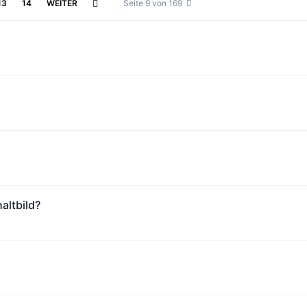
13
14
WEITER
Seite 9 von 169
altbild?