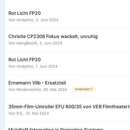
Rot Licht FP20
Von
Andykino
,
3. Juni 2024
Christie CP2308 Fokus wackelt, unruhig
Von
klangBezirk
,
3. Juni 2024
Rot Licht FP20
Von
Andykino
,
1. Juni 2024
Ernemann VIIb - Ersatzteil
Von
Medienarchiv
,
30. Mai 2024
ernemann 7
35mm-Film-Umroller EFU 600/35 von VEB Filmtheatertec
Von
R.E.
,
31. Mai 2024
MuleSoft Integration in Projection Systems