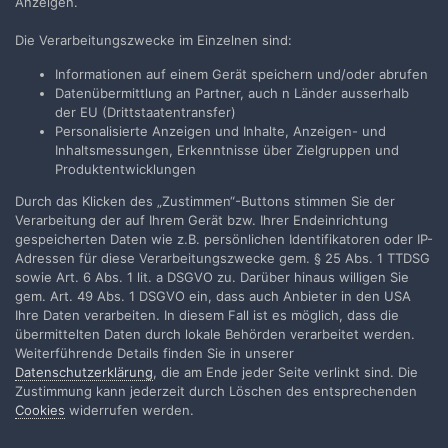
Anzeigen.
Die Verarbeitungszwecke im Einzelnen sind:
Informationen auf einem Gerät speichern und/oder abrufen
Datenübermittlung an Partner, auch n Länder ausserhalb
der EU (Drittstaatentransfer)
Personalisierte Anzeigen und Inhalte, Anzeigen- und
Inhaltsmessungen, Erkenntnisse über Zielgruppen und
Produktentwicklungen
Durch das Klicken des „Zustimmen“-Buttons stimmen Sie der
Verarbeitung der auf Ihrem Gerät bzw. Ihrer Endeinrichtung
gespeicherten Daten wie z.B. persönlichen Identifikatoren oder IP-
Adressen für diese Verarbeitungszwecke gem. § 25 Abs. 1 TTDSG
Der Fim hat zwar eine andere Absicht, aber den Aufbau finde ich
sowie Art. 6 Abs. 1 lit. a DSGVO zu. Darüber hinaus willigen Sie
trotzdem gut. Denn das "ach ja, damals" Gefühl weckt er -- und
gem. Art. 49 Abs. 1 DSGVO ein, dass auch Anbieter in den USA
dieses Gefühl wird Video wohl niemals schaffen können. Nur ein
Ihre Daten verarbeiten. In diesem Fall ist es möglich, dass die
Gedanke.
übermittelten Daten durch lokale Behörden verarbeitet werden.
Weiterführende Details finden Sie in unserer
Datenschutzerklärung
, die am Ende jeder Seite verlinkt sind. Die
Zustimmung kann jederzeit durch Löschen des entsprechenden
1
Cookies
widerrufen werden.