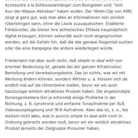
Accessoire a la Schlüsselanhänger zum Rumgeben und: "sich
Aus-der-Masse-Abheben" haben wollen. Der 16mm-Clip von ARRI
zeigt ja ganz gut, was man alles an Informationen rein sinnlich
rüberbringen kann, ohne die Leute zuzuquatschen. Etablierte
Filmkünstler, die bisher ihre ästhetischen Effekte hauptsächlich
digital erzeugen, können sekundär auch noch angesprochen
werden, auf die Gefahr hin, daß die das genaue Gegenteil suchen
oder die eine Kampagne die andere wiederlegen würde.
Friedemann hat aber auch recht, daß
simple to deal with
von
enormer Bedeutung ist, gerade bei der ganzen Infrastruktur,
Bestellung und Verarbeitungskette. Das ist nichts, was wir mit
Werbung ändern können, sondern Wittner u. a. müssen sich da
endlich mal auf die Hinterbeine stellen, bevor wir ein auch
heutzutage wirklich attraktives Produkt haben. Die angekündigte
Norwegenkamera löst ja schonmal einige Probleme in der
Richtung, z. B. synchrone und einfache Tonaufnahme per XLR,
Videoausspiegelung und 16:9-Aufnahme. Aber das ist, s. o., bei
weitem nicht alles, was in puncto
simple to deal with
noch in
Ordnung gebracht werden muß, bevor wir ein wirklich attraktives
Produkt jenseits der Zielgruppe Prosumer haben.