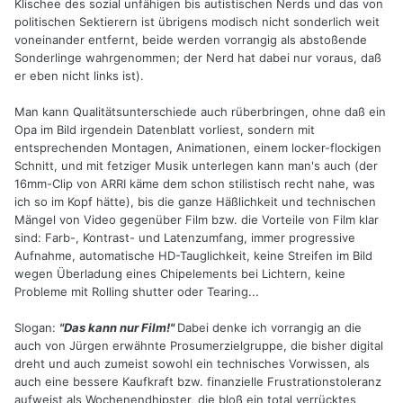
Klischee des sozial unfähigen bis autistischen Nerds und das von
politischen Sektierern ist übrigens modisch nicht sonderlich weit
voneinander entfernt, beide werden vorrangig als abstoßende
Sonderlinge wahrgenommen; der Nerd hat dabei nur voraus, daß
er eben nicht links ist).
Man kann Qualitätsunterschiede auch rüberbringen, ohne daß ein
Opa im Bild irgendein Datenblatt vorliest, sondern mit
entsprechenden Montagen, Animationen, einem locker-flockigen
Schnitt, und mit fetziger Musik unterlegen kann man's auch (der
16mm-Clip von ARRI käme dem schon stilistisch recht nahe, was
ich so im Kopf hätte), bis die ganze Häßlichkeit und technischen
Mängel von Video gegenüber Film bzw. die Vorteile von Film klar
sind: Farb-, Kontrast- und Latenzumfang, immer progressive
Aufnahme, automatische HD-Tauglichkeit, keine Streifen im Bild
wegen Überladung eines Chipelements bei Lichtern, keine
Probleme mit Rolling shutter oder Tearing...
Slogan:
"Das kann nur Film!"
Dabei denke ich vorrangig an die
auch von Jürgen erwähnte Prosumerzielgruppe, die bisher digital
dreht und auch zumeist sowohl ein technisches Vorwissen, als
auch eine bessere Kaufkraft bzw. finanzielle Frustrationstoleranz
aufweist als Wochenendhipster, die bloß ein total verrücktes