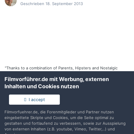
Geschrieben
18. September 2013
"Thanks to a combination of Parents, Hipsters and Nostalgic
People". Ich mein ja nur. :)
Filmvorführer.de mit Werbung, externen
Inhalten und Cookies nutzen
I accept
Friedemann Wachsmuth
Geschrieben
24. September 2013
Filmvorfuehrer.de, die Forenmitglieder und Partner nutzen
eingebettete Skripte und Cookies, um die Seite optimal zu
Gerade erstolpert:
gestalten und fortlaufend zu verbessern, sowie zur Ausspielung
von externen Inhalten (z.B. youtube, Vimeo, Twitter,..) und