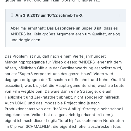
gutgehen wird. Und dann kam plötzlich Chapter 11...
Am 3.9.2013 um 10:52 schrieb Tri-X:
Aber mal ernsthaft: Das Besondere an Super 8 ist, dass es
ANDERS ist. Kein großes Argumentieren um Qualität, analog
und dergleichen.
Das Problem ist nur, daß nach einem Vierteljahrhundert
Marketingpropaganda für Video dieses: "ANDERS" eher mit dem
bösen, häßlichen Gilb aus der Gardinenwerbung assoziiert wird,
sprich: "Super8 verpestet uns das ganze Haus". Video wird
dagegen entgegen der Tatsachen mit Reinheit und hoher Qualität
assoziiert, was bis jetzt die Hauptargumente sind, weshalb Leute
von Film wegbleiben. Da wäre dann eine Strategie, die auf
Häßlichkeit und Zerkratztheit abhebt, nicht sonderlich hilfreich.
Auch LOMO und das Impossible Project sind ja nach
Produktionsstart von der: "häßlich & billig"-Strategie sehr schnell
abgekommen. Volker hat das ganz richtig erkannt mit den ja
eigentlich nach dieser Logik: "total hip" aussehenden Nerdleuten
im Clip von SCHMALFILM, die eigentlich eher abschrecken (das