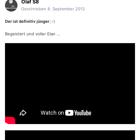
Olaf S8
Geschrieben
8. September 2013
Der ist definitiv jünger
;-)
Begeistert und voller Elan ...