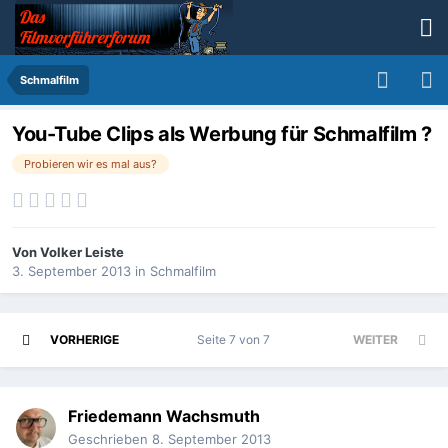
Schmalfilm
You-Tube Clips als Werbung für Schmalfilm ?
Probieren wir es mal aus?
Von
Volker Leiste
3. September 2013
in
Schmalfilm
VORHERIGE
Seite 7 von 7
WEITER
Friedemann Wachsmuth
Geschrieben
8. September 2013