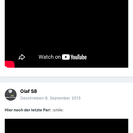
Olaf S8
Geschrieben
8. September 2013
Hier noch der letzte Par
t :smile: