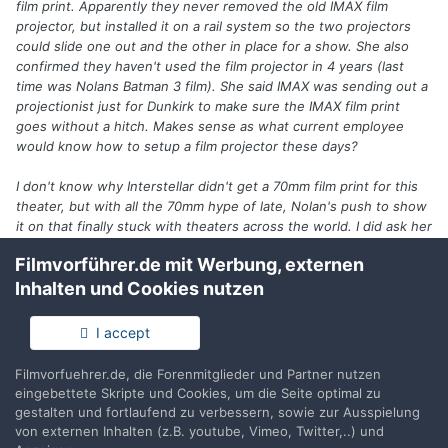
film print. Apparently they never removed the old IMAX film
projector, but installed it on a rail system so the two projectors
could slide one out and the other in place for a show. She also
confirmed they haven't used the film projector in 4 years (last
time was Nolans Batman 3 film). She said IMAX was sending out a
projectionist just for Dunkirk to make sure the IMAX film print
goes without a hitch. Makes sense as what current employee
would know how to setup a film projector these days?
I don't know why Interstellar didn't get a 70mm film print for this
theater, but with all the 70mm hype of late, Nolan's push to show
it on that finally stuck with theaters across the world. I did ask her
if they'll use the film projector for movies like the up and coming
Filmvorführer.de mit Werbung, externen
Star Wars. She said she didn't know, but it didn't sound like it will
Inhalten und Cookies nutzen
happen. Its all up to the movie companies whether they want to
show it on film or not. Nolan has the push to do it.
I accept
Übersetzung: Ich bin heute ins Langley-Theater* gegangen, wo
Filmvorfuehrer.de, die Forenmitglieder und Partner nutzen
das alte IMAX-Kino drin ist. Ich erhielt die Bestätigung, daß sie
eingebettete Skripte und Cookies, um die Seite optimal zu
eine 70-mm-15-Loch-Kopie von
Dunkirk
zeigen. Offenbar
gestalten und fortlaufend zu verbessern, sowie zur Ausspielung
entfernten sie den alten IMAX-Projektor nicht, sondern bauten
von externen Inhalten (z.B. youtube, Vimeo, Twitter,..) und
Schienen ein, damit der eine Projektor ein- und der andere