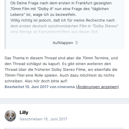
Ob Deine Frage nach dem ersten in Frankfurt gezeigten
70mm Film mit "Dolby A" nun eine Frage des "täglichen
Lebens" ist, wage ich zu bezweifeln.
Völlig richtig ist jedoch, daß ich für meine Recherche nach
dem ersten deutsch synchronisierten Film in "Dolby Stereo"
eine Menge an Fachzeitschriften aus dieser Zeit
durchsuchen musste und dann u.a bei "Blickpunkt Film"
Aufklappen
fündig geworden bin.
Das Thema in diesem Thread sind aber die 70mm Termine, und
den Thread schlägst du kaputt. Es gibt einen weiteren den
Thread über die früheren Dolby Stereo Filme, wo ebenfalls die
70mm-Titel eine Rolle spielen. Auch dazu möchtest du nichts
schreiben. Also hör doch bitte auf!
Bearbeitet
15. Juni 2017
von cinerama
(Änderungen anzeigen)
Lilly
Geschrieben
15. Juni 2017