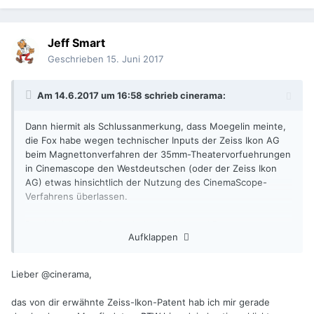
Jeff Smart
Geschrieben
15. Juni 2017
Am 14.6.2017 um 16:58 schrieb
cinerama
:
Dann hiermit als Schlussanmerkung, dass Moegelin meinte,
die Fox habe wegen technischer Inputs der Zeiss Ikon AG
beim Magnettonverfahren der 35mm-Theatervorfuehrungen
in Cinemascope den Westdeutschen (oder der Zeiss Ikon
AG) etwas hinsichtlich der Nutzung des CinemaScope-
Verfahrens überlassen.
Damit bricht die Quelle ab. In den Hazzard Reeves-
Aufklappen
Annotationen wird evt auch wenig zur Auslandskooperation
auffindbar sein, und auch das Herbert-Tuemmel-Archiv
existiert nur noch rudimentär, damit andeutend das schmale
Lieber @cinerama,
Quellenspektrum zum Breitfilmprojektor "Ernemann II-
Breitfilm".
das von dir erwähnte Zeiss-Ikon-Patent hab ich mir gerade