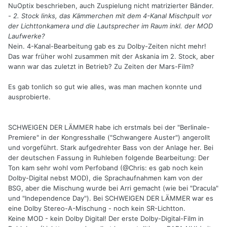
NuOptix beschrieben, auch Zuspielung nicht matrizierter Bänder.
-
2. Stock links, das Kämmerchen mit dem 4-Kanal Mischpult vor
der Lichttonkamera und die Lautsprecher im Raum inkl. der MOD
Laufwerke?
Nein. 4-Kanal-Bearbeitung gab es zu Dolby-Zeiten nicht mehr!
Das war früher wohl zusammen mit der Askania im 2. Stock, aber
wann war das zuletzt in Betrieb? Zu Zeiten der Mars-Film?
Es gab tonlich so gut wie alles, was man machen konnte und
ausprobierte.
SCHWEIGEN DER LÄMMER habe ich erstmals bei der "Berlinale-
Premiere" in der Kongresshalle ("Schwangere Auster") angerollt
und vorgeführt. Stark aufgedrehter Bass von der Anlage her. Bei
der deutschen Fassung in Ruhleben folgende Bearbeitung: Der
Ton kam sehr wohl vom Perfoband (@Chris: es gab noch kein
Dolby-Digital nebst MOD), die Sprachaufnahmen kam von der
BSG, aber die Mischung wurde bei Arri gemacht (wie bei "Dracula"
und "Independence Day"). Bei SCHWEIGEN DER LÄMMER war es
eine Dolby Stereo-A-Mischung - noch kein SR-Lichtton.
Keine MOD - kein Dolby Digital! Der erste Dolby-Digital-Film in