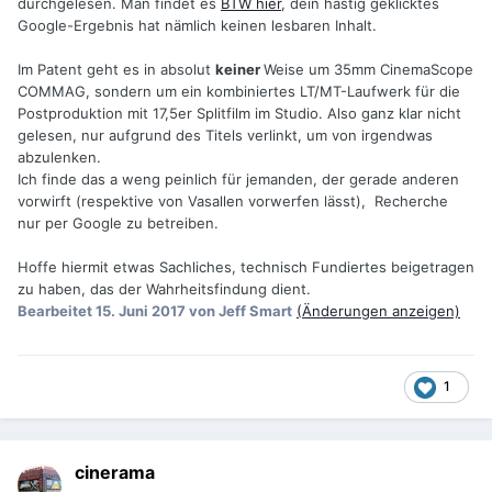
durchgelesen. Man findet es
BTW hier
, dein hastig geklicktes
Google-Ergebnis hat nämlich keinen lesbaren Inhalt.
Im Patent geht es in absolut
keiner
Weise um 35mm CinemaScope
COMMAG, sondern um ein kombiniertes LT/MT-Laufwerk für die
Postproduktion mit 17,5er Splitfilm im Studio. Also ganz klar nicht
gelesen, nur aufgrund des Titels verlinkt, um von irgendwas
abzulenken.
Ich finde das a weng peinlich für jemanden, der gerade anderen
vorwirft (respektive von Vasallen vorwerfen lässt), Recherche
nur per Google zu betreiben.
Hoffe hiermit etwas Sachliches, technisch Fundiertes beigetragen
zu haben, das der Wahrheitsfindung dient.
Bearbeitet
15. Juni 2017
von Jeff Smart
(Änderungen anzeigen)
1
cinerama