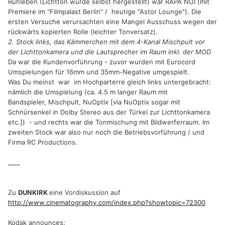
Ruhleben (Lichtton wurde selbst hergestellt) war RAPA NUI (mit
Premiere im "Filmpalast Berlin" / heutige "Astor Lounge"). Die
ersten Versuche verursachten eine Mangel Ausschuss wegen der
rückwärts kopierten Rolle (leichter Tonversatz).
2. Stock links, das Kämmerchen mit dem 4-Kanal Mischpult vor
der Lichttonkamera und die Lautsprecher im Raum inkl. der MOD
Da war die Kundenvorführung - zuvor wurden mit Eurocord
Umspielungen für 16mm und 35mm-Negative umgespielt.
Was Du meinst war im Hochparterre gleich links untergebracht:
nämlich die Umspielung (ca. 4.5 m langer Raum mit
Bandspieler, Mischpult, NuOptix [via NuOptix sogar mit
Schnürsenkel in Dolby Stereo aus der Türkei zur Lichttonkamera
etc.]) - und rechts war die Tonmischung mit Bildwerferraum. Im
zweiten Stock war also nur noch die Betriebsvorführung / und
Firma RC Productions.
____
Zu
DUNKIRK
eine Vordiskussion auf
http://www.cinematography.com/index.php?showtopic=72300
Kodak announces: