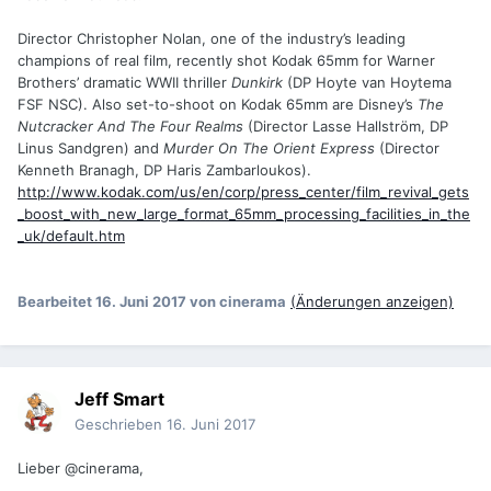
Director Christopher Nolan, one of the industry’s leading
champions of real film, recently shot Kodak 65mm for Warner
Brothers’ dramatic WWII thriller
Dunkirk
(DP Hoyte van Hoytema
FSF NSC). Also set-to-shoot on Kodak 65mm are Disney’s
The
Nutcracker And The Four Realms
(Director Lasse Hallström, DP
Linus Sandgren) and
Murder On The Orient Express
(Director
Kenneth Branagh, DP Haris Zambarloukos).
http://www.kodak.com/us/en/corp/press_center/film_revival_gets
_boost_with_new_large_format_65mm_processing_facilities_in_the
_uk/default.htm
Bearbeitet
16. Juni 2017
von cinerama
(Änderungen anzeigen)
Jeff Smart
Geschrieben
16. Juni 2017
Lieber @cinerama,