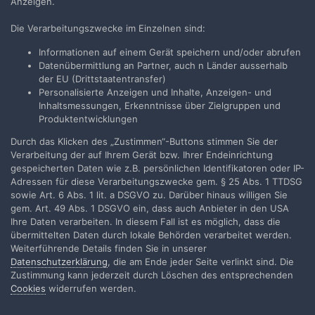
Anzeigen.
ausgerollt werden kann. Sie bestätigte auch, daß sie den
Filmprojektor seit vier Jahren nicht mehr gebraucht haben (zum
Die Verarbeitungszwecke im Einzelnen sind:
letzten Mal für Nolans
Batman 3
). Sie sagte, IMAX würde einen
Informationen auf einem Gerät speichern und/oder abrufen
Vorführer nur für
Dunkirk
schicken, um sicherzustellen, daß die
Datenübermittlung an Partner, auch n Länder ausserhalb
IMAX-Kopie ohne Probleme läuft. Scheint sinnvoll bei der Frage,
der EU (Drittstaatentransfer)
welcher Angestellte heute einen Filmprojektor einstellen kann.
Personalisierte Anzeigen und Inhalte, Anzeigen- und
Ich weiß nicht, weshalb es von
Interstellar
keine 70-mm-Kopie für
Inhaltsmessungen, Erkenntnisse über Zielgruppen und
dieses Kino gab, doch trotz dem 70-mm-Schwang neulich is
Produktentwicklungen
Nolans Nachdruck, ihn als Film zu zeigen bei den Kinos weltweit
nicht durchgekommen. Es liegt ganz bei den Verleihern, ob sie ihn
Durch das Klicken des „Zustimmen“-Buttons stimmen Sie der
als Film zeigen wollen oder nicht. Nolan hat die Möglichkeit, es zu
Verarbeitung der auf Ihrem Gerät bzw. Ihrer Endeinrichtung
tun.
gespeicherten Daten wie z.B. persönlichen Identifikatoren oder IP-
Adressen für diese Verarbeitungszwecke gem. § 25 Abs. 1 TTDSG
______________________________
sowie Art. 6 Abs. 1 lit. a DSGVO zu. Darüber hinaus willigen Sie
*Langley, British Columbia, Kanada
gem. Art. 49 Abs. 1 DSGVO ein, dass auch Anbieter in den USA
Ihre Daten verarbeiten. In diesem Fall ist es möglich, dass die
übermittelten Daten durch lokale Behörden verarbeitet werden.
Weiterführende Details finden Sie in unserer
filmempire
Datenschutzerklärung
, die am Ende jeder Seite verlinkt sind. Die
Geschrieben
17. Juni 2017
Zustimmung kann jederzeit durch Löschen des entsprechenden
Cookies
widerrufen werden.
Zitat