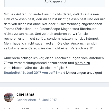
Aufklappen
Großes Aufregung ändert auch nichts daran, daß du auf einen
Ist nicht der Fall. Ein paar tausend Dokumente zum
Link verwiesen hast, den du selbst nicht gelesen hast und der mit
Breitwandfilm sind abgeheftet oder abgelichtet vorliegend.
dem von dir selbst ohne Not oder Zusammenhang angerissenen
Lange vor dem Google Zeitalter. Zwei Schränke und dann im
Thema (Zeiss Ikon und CinemaScope Magnetton) überhaupt
weiteren Filmrollen.
nichts zu tun hatte. Und zeitnah anderen vorwirfst, sie
recherchierten nicht seriös, sondern nutzten nur das Internet.
Ein aktueller Schnappschuss (s.o.) aus Google ändert doch
Mehr habe ich nicht sagen wollen: Gleicher Anspruch an sich
nichts an diesem Archivbestand...
selbst wie an andere, wäre das nicht einen Versuch wert?
Außerdem schlage ich vor, diese Abschweifungen vom laufenden
70mm Veranstaltungsthread abzutrennen und
hierhin zu
verschieben
. Wäre das vielleicht möglich?
Bearbeitet
16. Juni 2017
von Jeff Smart
(Änderungen anzeigen)
cinerama
Geschrieben
16. Juni 2017