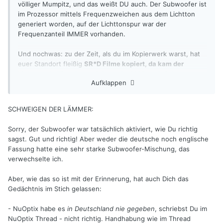
völliger Mumpitz, und das weißt DU auch. Der Subwoofer ist
im Prozessor mittels Frequenzweichen aus dem Lichtton
generiert worden, auf der Lichttonspur war der
Frequenzanteil IMMER vorhanden.
Und nochwas: zu der Zeit, als du im Kopierwerk warst, hat
euer Standort fleißig
SR*D Filme kopiert, da kam der
Lichtton als "live downmix" von der MOD und nicht vom
Aufklappen
Perfoband
, du erinnerst Dich? 2. Stock links, das
Kämmerchen mit dem 4-Kanal Mischpult vor der
Lichttonkamera und die Lautsprecher im Raum inkl. der MOD
SCHWEIGEN DER LÄMMER:
Laufwerke? Nein? Ich muss ein Foto suchen.
Sorry, der Subwoofer war tatsächlich aktiviert, wie Du richtig
Herrschaft, langsam wird's mir auch zu Bunt hier.
sagst. Gut und richtig! Aber weder die deutsche noch englische
Fassung hatte eine sehr starke Subwoofer-Mischung, das
verwechselte ich.
Aber, wie das so ist mit der Erinnerung, hat auch Dich das
Gedächtnis im Stich gelassen:
- NuOptix habe es
in Deutschland nie gegeben
, schriebst Du im
NuOptix Thread - nicht richtig. Handhabung wie im Thread