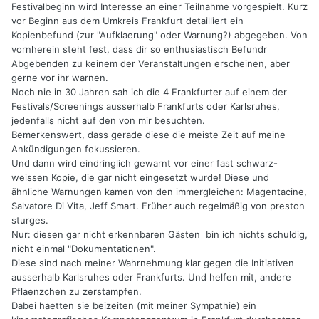
Festivalbeginn wird Interesse an einer Teilnahme vorgespielt. Kurz
vor Beginn aus dem Umkreis Frankfurt detailliert ein
Kopienbefund (zur "Aufklaerung" oder Warnung?) abgegeben. Von
vornherein steht fest, dass dir so enthusiastisch Befundr
Abgebenden zu keinem der Veranstaltungen erscheinen, aber
gerne vor ihr warnen.
Noch nie in 30 Jahren sah ich die 4 Frankfurter auf einem der
Festivals/Screenings ausserhalb Frankfurts oder Karlsruhes,
jedenfalls nicht auf den von mir besuchten.
Bemerkenswert, dass gerade diese die meiste Zeit auf meine
Ankündigungen fokussieren.
Und dann wird eindringlich gewarnt vor einer fast schwarz-
weissen Kopie, die gar nicht eingesetzt wurde! Diese und
ähnliche Warnungen kamen von den immergleichen: Magentacine,
Salvatore Di Vita, Jeff Smart. Früher auch regelmäßig von preston
sturges.
Nur: diesen gar nicht erkennbaren Gästen bin ich nichts schuldig,
nicht einmal "Dokumentationen".
Diese sind nach meiner Wahrnehmung klar gegen die Initiativen
ausserhalb Karlsruhes oder Frankfurts. Und helfen mit, andere
Pflaenzchen zu zerstampfen.
Dabei haetten sie beizeiten (mit meiner Sympathie) ein