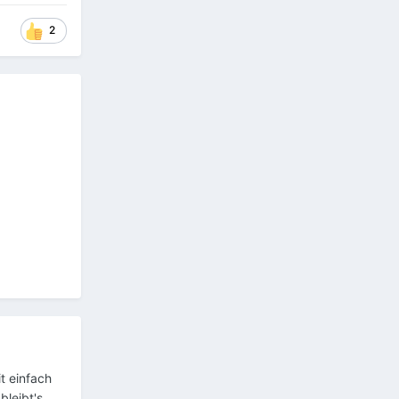
2
t einfach
bleibt's