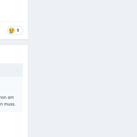
5
chon am
in muss.