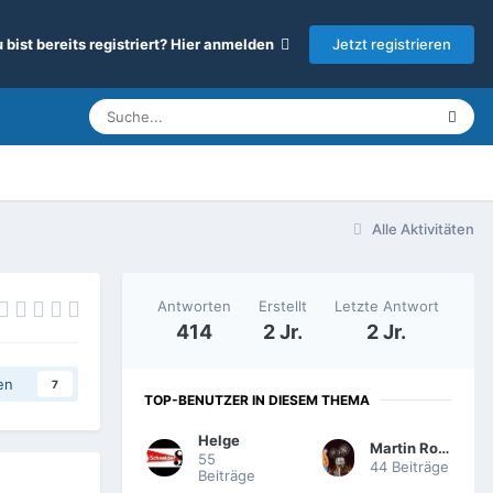
Jetzt registrieren
 bist bereits registriert? Hier anmelden
Alle Aktivitäten
Antworten
Erstellt
Letzte Antwort
414
2 Jr.
2 Jr.
en
7
TOP-BENUTZER IN DIESEM THEMA
Helge
Martin Rowek
55
44 Beiträge
Beiträge