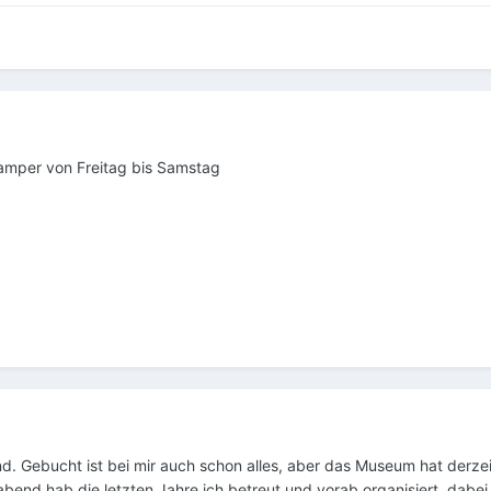
mper von Freitag bis Samstag
nd. Gebucht ist bei mir auch schon alles, aber das Museum hat derzei
bend hab die letzten Jahre ich betreut und vorab organisiert, dabei 