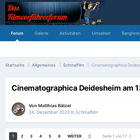
Forum
Galerie
Aktivitäten
Umsehen
Rangliste
Startseite
Allgemeines
Schmalfilm
Cinematographica Deide
Cinematographica Deidesheim am 1
Von
Matthias Bätzel
24. Dezember 2023
in
Schmalfilm
1
2
3
4
5
6
WEITER
Seite 1 von 17