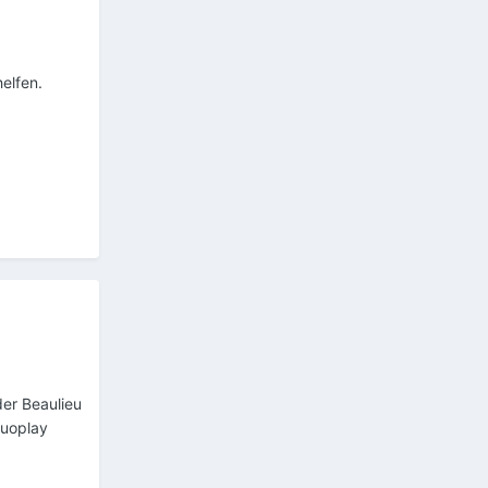
elfen.
der Beaulieu
 duoplay