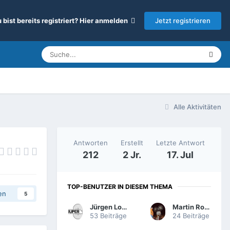
Jetzt registrieren
 bist bereits registriert? Hier anmelden
Alle Aktivitäten
Antworten
Erstellt
Letzte Antwort
212
2 Jr.
17. Jul
TOP-BENUTZER IN DIESEM THEMA
en
5
Jürgen Lossau
Martin Rowek
53 Beiträge
24 Beiträge