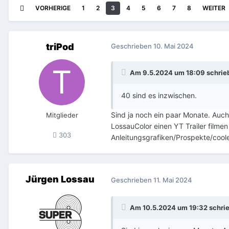
VORHERIGE
1
2
3
4
5
6
7
8
WEITER
triPod
Geschrieben
10. Mai 2024
Am 9.5.2024 um 18:09 schrie
40 sind es inzwischen.
Sind ja noch ein paar Monate. Auch
Mitglieder
LossauColor einen YT Trailer filme
303
Anleitungsgrafiken/Prospekte/coole
Jürgen Lossau
Geschrieben
11. Mai 2024
Am 10.5.2024 um 19:32 schri