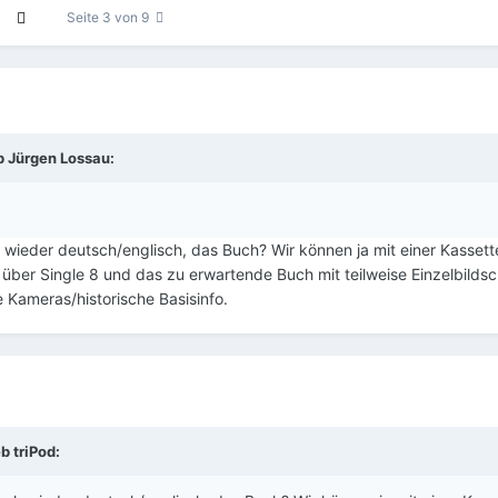
Seite 3 von 9
b
Jürgen Lossau
:
 wieder deutsch/englisch, das Buch? Wir können ja mit einer Kassett
n über Single 8 und das zu erwartende Buch mit teilweise Einzelbilds
 Kameras/historische Basisinfo.
eb
triPod
: