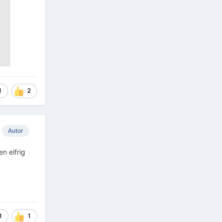
1
2
Autor
n eifrig
1
1