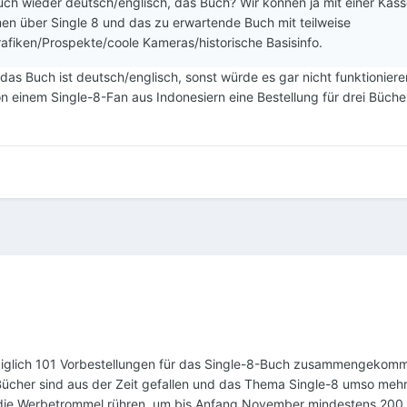
uch wieder deutsch/englisch, das Buch? Wir können ja mit einer Kass
lmen über Single 8 und das zu erwartende Buch mit teilweise
rafiken/Prospekte/coole Kameras/historische Basisinfo.
 das Buch ist deutsch/englisch, sonst würde es gar nicht funktioniere
n einem Single-8-Fan aus Indonesiern eine Bestellung für drei Büche
diglich 101 Vorbestellungen für das Single-8-Buch zusammengekomm
 Bücher sind aus der Zeit gefallen und das Thema Single-8 umso mehr.
g die Werbetrommel rühren, um bis Anfang November mindestens 200