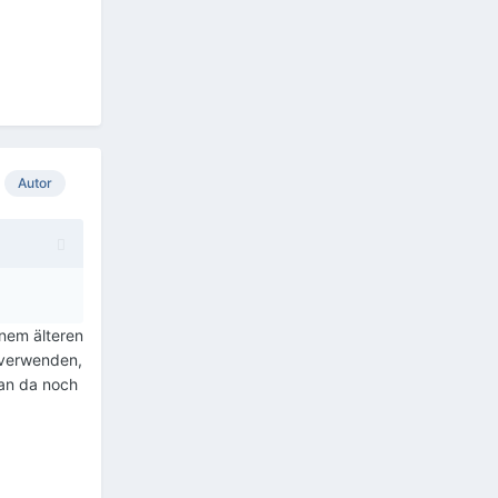
Autor
inem älteren
m verwenden,
man da noch