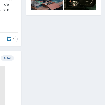
nn die
lungen
1
Autor