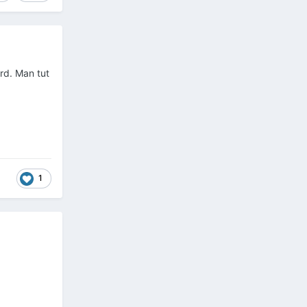
ird. Man tut
1