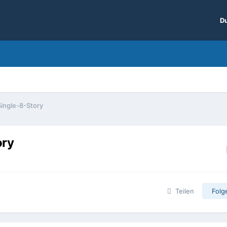
Du
Single-8-Story
ory
Teilen
Folg