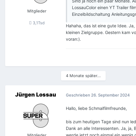
Sind ja noch ein paar Monate. A
LossauColor einen YT Trailer fi
Mitglieder
Einzelbildschaltung Anleitungsg
3,1Tsd
Hahaha, das ist eine gute Idee. Ja,
kleinen Zielgruppe. Gestern kam vo
voran:).
4 Monate später...
Jürgen Lossau
Geschrieben
26. September 2024
Hallo, liebe Schmalfilmfreunde,
bis zum heutigen Tage sind nun le
Dank an alle Interessenten. Ja, ja,
werde jetzt noch einmal ein weni
Mitglieder