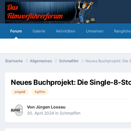
Forum
Galerie
Aktivitäten
Umsehen
Rangliste
Startseite
Allgemeines
Schmalfilm
Neues Buchprojekt: Die 
Neues Buchprojekt: Die Single-8-St
single8
fujifilm
Von
Jürgen Lossau
30. April 2024
in
Schmalfilm