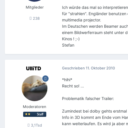
Mitglieder
Ich würde das mal so interpretiere
für "strahlen". Engländer benutzen 
238
multimedia projector.
Im Deutschen werden Beamer auch al
einem Bildwerferraum steht unter 
Kinos ! ;-)
Stefan
UlliTD
Geschrieben
11. Oktober 2010
*hihi*
Recht so! ...
Problematik falscher Trailer:
Moderatoren
Zumindest bei dolby gehts erstmal 
Info in 3D kommt am Ende vom Harr
kann weiterlaufen. Es wird ja aber 
3,1Tsd