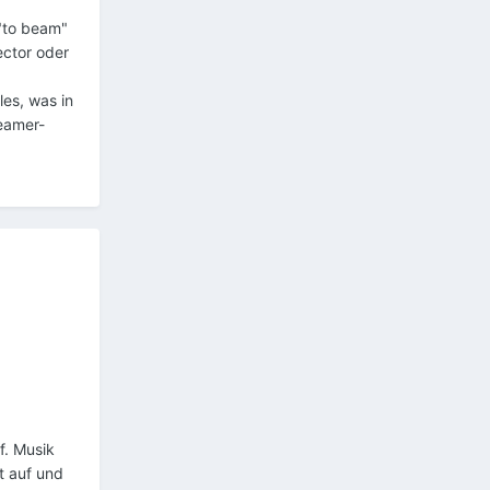
 "to beam"
ector oder
les, was in
eamer-
f. Musik
t auf und