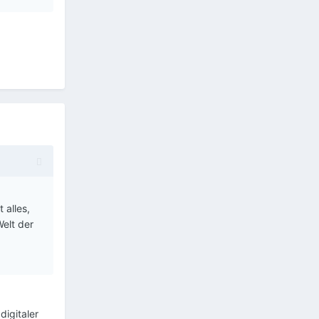
 alles,
elt der
digitaler