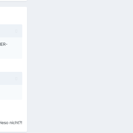
MER-
eso nicht?!