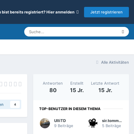
Jetzt registrieren
 bist bereits registriert? Hier anmelden
Alle Aktivitäten
Antworten
Erstellt
Letzte Antwort
80
15 Jr.
15 Jr.
en
4
TOP-BENUTZER IN DIESEM THEMA
UlliTD
sir.tommes
9 Beiträge
5 Beiträge