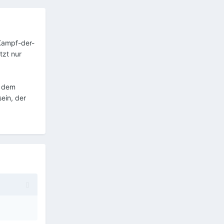
"Kampf-der-
tzt nur
t dem
ein, der