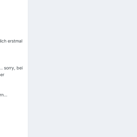
ich erstmal
. sorry, bei
her
n...