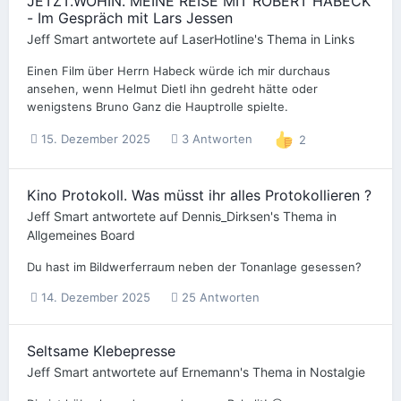
JETZT.WOHIN. MEINE REISE MIT ROBERT HABECK
- Im Gespräch mit Lars Jessen
Jeff Smart
antwortete auf
LaserHotline
's Thema in
Links
Einen Film über Herrn Habeck würde ich mir durchaus
ansehen, wenn Helmut Dietl ihn gedreht hätte oder
wenigstens Bruno Ganz die Hauptrolle spielte.
15. Dezember 2025
3 Antworten
2
Kino Protokoll. Was müsst ihr alles Protokollieren ?
Jeff Smart
antwortete auf
Dennis_Dirksen
's Thema in
Allgemeines Board
Du hast im Bildwerferraum neben der Tonanlage gesessen?
14. Dezember 2025
25 Antworten
Seltsame Klebepresse
Jeff Smart
antwortete auf
Ernemann
's Thema in
Nostalgie