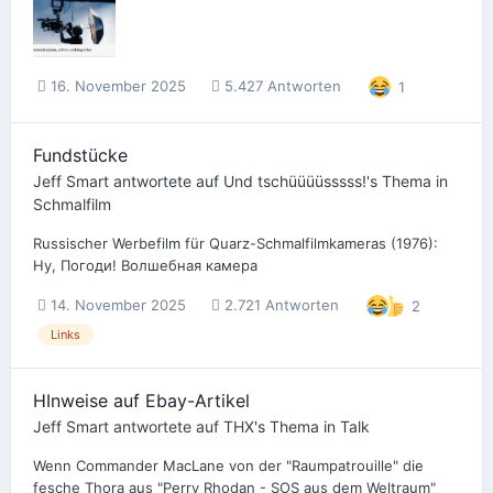
16. November 2025
5.427 Antworten
1
Fundstücke
Jeff Smart
antwortete auf
Und tschüüüüsssss!
's Thema in
Schmalfilm
Russischer Werbefilm für Quarz-Schmalfilmkameras (1976):
Ну, Погоди! Волшебная камера
14. November 2025
2.721 Antworten
2
Links
HInweise auf Ebay-Artikel
Jeff Smart
antwortete auf
THX
's Thema in
Talk
Wenn Commander MacLane von der "Raumpatrouille" die
fesche Thora aus "Perry Rhodan - SOS aus dem Weltraum"