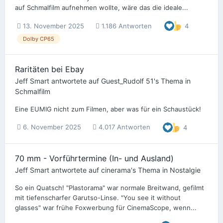
auf Schmalfilm aufnehmen wollte, wäre das die ideale...
13. November 2025
1.186 Antworten
4
Dolby CP65
Raritäten bei Ebay
Jeff Smart
antwortete auf
Guest_Rudolf 51
's Thema in
Schmalfilm
Eine EUMIG nicht zum Filmen, aber was für ein Schaustück!
6. November 2025
4.017 Antworten
4
70 mm - Vorführtermine (In- und Ausland)
Jeff Smart
antwortete auf
cinerama
's Thema in
Nostalgie
So ein Quatsch! "Plastorama" war normale Breitwand, gefilmt
mit tiefenscharfer Garutso-Linse. "You see it without
glasses" war frühe Foxwerbung für CinemaScope, wenn...