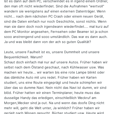
Ist es dann auf dem PC, verschwindet es in irgend einem Ordner,
den man oft nicht wiederfindet. Sind die Aufnahmen "wertvoll"
wandern sie wenigstens auf einen externen Datenträger. Wenn
nicht... nach dem nächsten PC Crash oder einem neuen Gerät,
sind die Daten einfach nur noch Geschichte, sonst nichts. Wenn
man sie dann doch noch irgendwann wiederfindet.... mal kurz auf
dem PC Monitor angesehen, Fernsehen oder Beamer ist ja schon
sooo anstrengend und sooo umständlich. Das war es dann auch.
Ja und was bleibt dann von der ach so guten Qualität?
Leute, unsere Faulheit ist es, unsere Dummheit und unsere
Bequemlichkeit. Warum?
Schaut doch einfach mal nur auf unsere Autos. Früher haben wir
selbst nach dem Ölstand geschaut, nach Kühlwasser usw. Was
machen wir heute... wir warten bis eine rote Lampe blinkt oder
das dämliche Auto mit uns redet. Früher haben wir Karten
studiert, uns eine Route eingeprägt und heute schimpfen wir
über das so dumme Navi. Nein nicht das Navi ist dumm, wir sind
blöd. Früher hatten wir einen Terminplaner, heute muss das
dusselige Handy das erledigen, einschließlich Weckruf am
Morgen,Wecker sind ja out. Na und wenn das doofe Ding nicht
mehr will, geht die Welt unter, Ja wirklich? Früher haben wir
gezielt nach Wissen gesucht, Bücher studiert usw. Heute wird