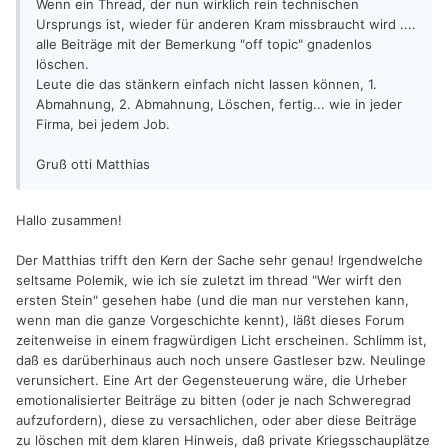
Wenn ein Thread, der nun wirklich rein technischen
Ursprungs ist, wieder für anderen Kram missbraucht wird ....
alle Beiträge mit der Bemerkung "off topic" gnadenlos
löschen.
Leute die das stänkern einfach nicht lassen können, 1.
Abmahnung, 2. Abmahnung, Löschen, fertig... wie in jeder
Firma, bei jedem Job.
Gruß otti Matthias
Hallo zusammen!
Der Matthias trifft den Kern der Sache sehr genau! Irgendwelche
seltsame Polemik, wie ich sie zuletzt im thread "Wer wirft den
ersten Stein" gesehen habe (und die man nur verstehen kann,
wenn man die ganze Vorgeschichte kennt), läßt dieses Forum
zeitenweise in einem fragwürdigen Licht erscheinen. Schlimm ist,
daß es darüberhinaus auch noch unsere Gastleser bzw. Neulinge
verunsichert. Eine Art der Gegensteuerung wäre, die Urheber
emotionalisierter Beiträge zu bitten (oder je nach Schweregrad
aufzufordern), diese zu versachlichen, oder aber diese Beiträge
zu löschen mit dem klaren Hinweis, daß private Kriegsschauplätze