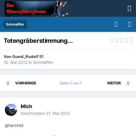
Schmalfilm
Totengräberstimmung...
Von
Guest_Rudolf 51
15. Mai 2013
in
Schmalfilm
VORHERIGE
Seite 2 von 7
WEITER
Mich
Geschrieben
21. Mai 2013
@fairchild