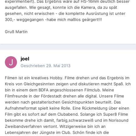
experimentiert). Das Ergebnis wäre auf HS-16mm deutlich besser
ausgefallen. Wie gesagt, konnte ich die Kamera, da zu spät
gesehen, nicht erwischen - die komplette Ausrüstung ist unter
300,- weggegangen -habe mich maßlos geärgert!!!
Gruß Martin
joel
Geschrieben
29. Mai 2013
Filmen ist ein kreatives Hobby. Filme drehen und das Ergebnis im
Kreis von Gleichgesinnten zeigen und diskutieren macht Spaß. Ich
bin in einem dem BDFA angeschlossenen Filmclub. Meine
Filmfreunde in der Fördestadt drehen alle digital. Unsere Filme
werden nach gestalterischen Gesichtspunkten beurteilt. Das
Aufnahmeformat spielt keine Rolle. Eine Rückmeldung über einen
Film gibt es sofort auf dem Clubabend. Solange ich Super8 Filme
bekomme drehe ich damit, farbig,schwarzweiß und im Norisound
Zweibandverfahren vertont. Witzigerweise bin ich an
Lebensjahren der Jüngste im Club. Schön finde ich die