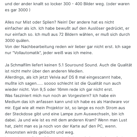
und der ander knallt so locker 300 - 400 Bilder weg. (oder waren
es gar 3000 )
Alles nur Mist oder Splien? Nein! Der andere hat es nicht
einfacher als ich. Ich habe bewußt auf den Auslöser gedrückt, er
nur einfach so. Ich muß aus 72 Bildern wählen, er muß sich durch
3000 quälen.
Von der Nachbearbeitung reden wir lieber gar nicht erst. Ich sage
nur "Vollautomatik", jeder weiß was ich meine.
Ja Schmalfilm liefert keinen 5.1 Souround Sound. Auch die Qualität
ist nicht mehr über den anderen Medien.
Allerdings, als ich jetzt Velvia auf DS 8 mal eingescannt habe,
mußte ich sagen..... soooo schlecht ist die Qualität nun auch
wieder nicht. Von 9,5 oder 16mm rede ich gar nicht erst.
Was fasziniert mich nun noch an Vorgestern? Ich habe ein
Medium das ich anfassen kann und ich habe es als Hardware vor
mir. Egal wie alt mein Projektor ist, so lange es noch Strom aus
der Steckdose gibt und eine Lampe zum Auswechseln, bin ich
dabei. Ja und wie ist es mit dem anderen Kram? Wenn man Lust
hat, zieht man es ja noch von der Karte auf den PC, wenn.
Ansonsten wirds gelöscht und weg.