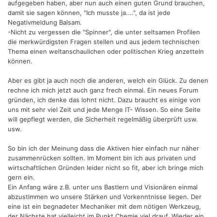
aufgegeben haben, aber nun auch einen guten Grund brauchen,
damit sie sagen können, "Ich musste ja....", da ist jede
Negativmeldung Balsam.
-Nicht zu vergessen die "Spinner", die unter seltsamen Profilen
die merkwürdigsten Fragen stellen und aus jedem technischen
Thema einen weltanschaulichen oder politischen Krieg anzetteln
können.
Aber es gibt ja auch noch die anderen, welch ein Glück. Zu denen
rechne ich mich jetzt auch ganz frech einmal. Ein neues Forum
gründen, ich denke das lohnt nicht. Dazu braucht es einige von
uns mit sehr viel Zeit und jede Menge IT- Wissen. So eine Seite
will gepflegt werden, die Sicherheit regelmäßig überprüft usw.
usw.
So bin ich der Meinung dass die Aktiven hier einfach nur näher
zusammenrücken sollten. Im Moment bin ich aus privaten und
wirtschaftlichen Gründen leider nicht so fit, aber ich bringe mich
gern ein.
Ein Anfang wäre z.B. unter uns Bastlern und Visionären einmal
abzustimmen wo unsere Stärken und Vorkenntnisse liegen. Der
eine ist ein begnadeter Mechaniker mit dem nötigen Werkzeug,
der Nächste hat vielleicht im Punkt Chemie viel drauf. Wieder ein