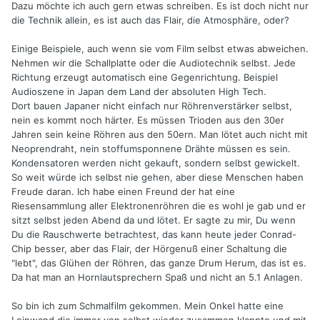
Dazu möchte ich auch gern etwas schreiben. Es ist doch nicht nur
die Technik allein, es ist auch das Flair, die Atmosphäre, oder?
Einige Beispiele, auch wenn sie vom Film selbst etwas abweichen.
Nehmen wir die Schallplatte oder die Audiotechnik selbst. Jede
Richtung erzeugt automatisch eine Gegenrichtung. Beispiel
Audioszene in Japan dem Land der absoluten High Tech.
Dort bauen Japaner nicht einfach nur Röhrenverstärker selbst,
nein es kommt noch härter. Es müssen Trioden aus den 30er
Jahren sein keine Röhren aus den 50ern. Man lötet auch nicht mit
Neoprendraht, nein stoffumsponnene Drähte müssen es sein.
Kondensatoren werden nicht gekauft, sondern selbst gewickelt.
So weit würde ich selbst nie gehen, aber diese Menschen haben
Freude daran. Ich habe einen Freund der hat eine
Riesensammlung aller Elektronenröhren die es wohl je gab und er
sitzt selbst jeden Abend da und lötet. Er sagte zu mir, Du wenn
Du die Rauschwerte betrachtest, das kann heute jeder Conrad-
Chip besser, aber das Flair, der Hörgenuß einer Schaltung die
"lebt", das Glühen der Röhren, das ganze Drum Herum, das ist es.
Da hat man an Hornlautsprechern Spaß und nicht an 5.1 Anlagen.
So bin ich zum Schmalfilm gekommen. Mein Onkel hatte eine
Leinwand die immer von selbst wieder zusammen klappte und mit