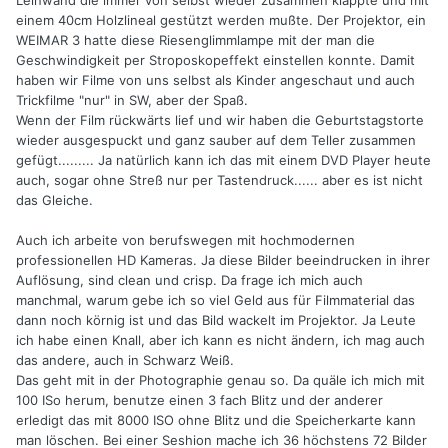
einem 40cm Holzlineal gestützt werden mußte. Der Projektor, ein
WEIMAR 3 hatte diese Riesenglimmlampe mit der man die
Geschwindigkeit per Stroposkopeffekt einstellen konnte. Damit
haben wir Filme von uns selbst als Kinder angeschaut und auch
Trickfilme "nur" in SW, aber der Spaß.
Wenn der Film rückwärts lief und wir haben die Geburtstagstorte
wieder ausgespuckt und ganz sauber auf dem Teller zusammen
gefügt......... Ja natürlich kann ich das mit einem DVD Player heute
auch, sogar ohne Streß nur per Tastendruck...... aber es ist nicht
das Gleiche.
Auch ich arbeite von berufswegen mit hochmodernen
professionellen HD Kameras. Ja diese Bilder beeindrucken in ihrer
Auflösung, sind clean und crisp. Da frage ich mich auch
manchmal, warum gebe ich so viel Geld aus für Filmmaterial das
dann noch körnig ist und das Bild wackelt im Projektor. Ja Leute
ich habe einen Knall, aber ich kann es nicht ändern, ich mag auch
das andere, auch in Schwarz Weiß.
Das geht mit in der Photographie genau so. Da quäle ich mich mit
100 ISo herum, benutze einen 3 fach Blitz und der anderer
erledigt das mit 8000 ISO ohne Blitz und die Speicherkarte kann
man löschen. Bei einer Seshion mache ich 36 höchstens 72 Bilder