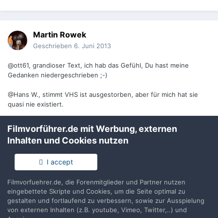
Martin Rowek
Geschrieben
6. Juni 2013
@ott61, grandioser Text, ich hab das Gefühl, Du hast meine
Gedanken niedergeschrieben ;-)
@Hans W., stimmt VHS ist ausgestorben, aber für mich hat sie
quasi nie existiert.
Filmvorführer.de mit Werbung, externen
Inhalten und Cookies nutzen
Gast renehaeberlein
Geschrieben
6. Juni 2013
I accept
Ich zeige am 18.6. wieder durch eine Filmvorfuehrung in der
Filmvorfuehrer.de, die Forenmitglieder und Partner nutzen
Schule den Kindern erst einmal was Film ist. Viele kennen nur
eingebettete Skripte und Cookies, um die Seite optimal zu
Fernsehen und digitale Medien. Das wird wieder ein riesiger
gestalten und fortlaufend zu verbessern, sowie zur Ausspielung
Spass.
von externen Inhalten (z.B. youtube, Vimeo, Twitter,..) und
Fehlt mir nur ein Stück alter 35mm Film damit die Kids mal was