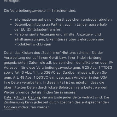
Anzeigen.
zum Anfassen haben.
Die Verarbeitungszwecke im Einzelnen sind:
Informationen auf einem Gerät speichern und/oder abrufen
Datenübermittlung an Partner, auch n Länder ausserhalb
Silas Leachman
der EU (Drittstaatentransfer)
Geschrieben
7. Juni 2013
Personalisierte Anzeigen und Inhalte, Anzeigen- und
Inhaltsmessungen, Erkenntnisse über Zielgruppen und
Produktentwicklungen
Am 6.6.2013 um 19:19 schrieb renehaeberlein:
Durch das Klicken des „Zustimmen“-Buttons stimmen Sie der
Verarbeitung der auf Ihrem Gerät bzw. Ihrer Endeinrichtung
Fehlt mir nur ein Stück alter 35mm Film damit die Kids mal
gespeicherten Daten wie z.B. persönlichen Identifikatoren oder IP-
was zum Anfassen haben.
Adressen für diese Verarbeitungszwecke gem. § 25 Abs. 1 TTDSG
sowie Art. 6 Abs. 1 lit. a DSGVO zu. Darüber hinaus willigen Sie
gem. Art. 49 Abs. 1 DSGVO ein, dass auch Anbieter in den USA
Das geht auch mit 16mm Film, da sieht man ja auch schon die
Ihre Daten verarbeiten. In diesem Fall ist es möglich, dass die
einzelnen "Bildchen", und es ist das selbe Format, was vorgeführt
übermittelten Daten durch lokale Behörden verarbeitet werden.
wird (ich denke mal, Du zeigst keinen 35mm Film).
Weiterführende Details finden Sie in unserer
Datenschutzerklärung
, die am Ende jeder Seite verlinkt sind. Die
@otti61 - Das hast Du sehr schön auf den Punkt gebracht, es liegt
Zustimmung kann jederzeit durch Löschen des entsprechenden
bei jedem einzelnen, in welchem Umfang er welche Technik
Cookies
widerrufen werden.
nutzen möchte.