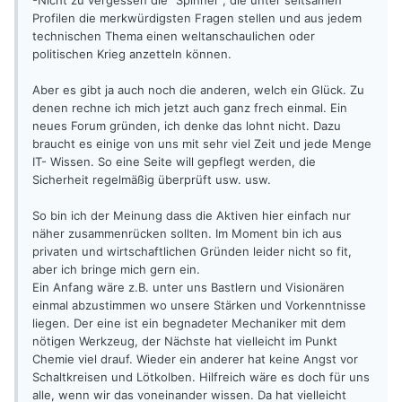
-Nicht zu vergessen die "Spinner", die unter seltsamen
Profilen die merkwürdigsten Fragen stellen und aus jedem
technischen Thema einen weltanschaulichen oder
politischen Krieg anzetteln können.
Aber es gibt ja auch noch die anderen, welch ein Glück. Zu
denen rechne ich mich jetzt auch ganz frech einmal. Ein
neues Forum gründen, ich denke das lohnt nicht. Dazu
braucht es einige von uns mit sehr viel Zeit und jede Menge
IT- Wissen. So eine Seite will gepflegt werden, die
Sicherheit regelmäßig überprüft usw. usw.
So bin ich der Meinung dass die Aktiven hier einfach nur
näher zusammenrücken sollten. Im Moment bin ich aus
privaten und wirtschaftlichen Gründen leider nicht so fit,
aber ich bringe mich gern ein.
Ein Anfang wäre z.B. unter uns Bastlern und Visionären
einmal abzustimmen wo unsere Stärken und Vorkenntnisse
liegen. Der eine ist ein begnadeter Mechaniker mit dem
nötigen Werkzeug, der Nächste hat vielleicht im Punkt
Chemie viel drauf. Wieder ein anderer hat keine Angst vor
Schaltkreisen und Lötkolben. Hilfreich wäre es doch für uns
alle, wenn wir das voneinander wissen. Da hat vielleicht