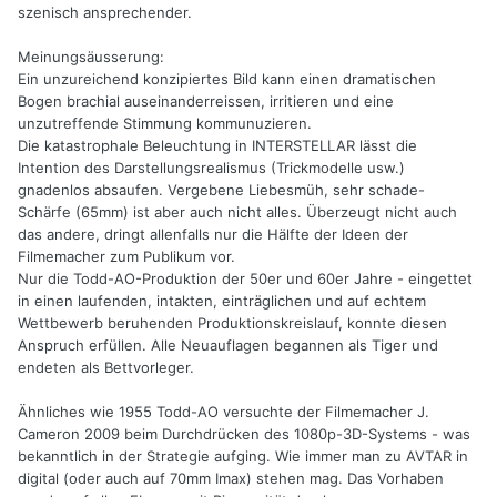
szenisch ansprechender.
Meinungsäusserung:
Ein unzureichend konzipiertes Bild kann einen dramatischen
Bogen brachial auseinanderreissen, irritieren und eine
unzutreffende Stimmung kommunuzieren.
Die katastrophale Beleuchtung in INTERSTELLAR lässt die
Intention des Darstellungsrealismus (Trickmodelle usw.)
gnadenlos absaufen. Vergebene Liebesmüh, sehr schade-
Schärfe (65mm) ist aber auch nicht alles. Überzeugt nicht auch
das andere, dringt allenfalls nur die Hälfte der Ideen der
Filmemacher zum Publikum vor.
Nur die Todd-AO-Produktion der 50er und 60er Jahre - eingettet
in einen laufenden, intakten, einträglichen und auf echtem
Wettbewerb beruhenden Produktionskreislauf, konnte diesen
Anspruch erfüllen. Alle Neuauflagen begannen als Tiger und
endeten als Bettvorleger.
Ähnliches wie 1955 Todd-AO versuchte der Filmemacher J.
Cameron 2009 beim Durchdrücken des 1080p-3D-Systems - was
bekanntlich in der Strategie aufging. Wie immer man zu AVTAR in
digital (oder auch auf 70mm Imax) stehen mag. Das Vorhaben