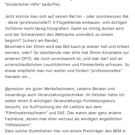
"brüderlicher Hilfe" bedürfte).
Jetzt könnte man sich auf seinen Rat hin - oder sonstwessen Rat
- diese (professionelle?) 3-Flügelblende einbauen, vom dortigen
Vorführer recht lässig fotografiert. Damit es richtig dunkel wird
und der Schwarzwert des Weltraums unendlich zu sinken
beginnt? [scherz am Rande].
Besonders bei 35mm wird das Bild kaum je wieder hell und brillant
werden, oder? So überblende man bitte mal 35mm-Einzelakte zur
anderen DP75, die noch unverbastelt ist, und man darf sich an
unterschiedlichsten Leuchtdichten und Flimmerlimits erfreuen. So
etwas empfiehlt man nun weiter und fordert "professionelles"
Handeln ein...
@preston: ein guter Werbefachmann, Lebens-Berater und
neuerdings auch Veranstaltungstechniker. Im Oktober hatte ich
selber einen 6-wöchigen Veranstaltungs-Fortbildungskurs
besucht, zur Auffrischung der Alt-Lektüre aus dem
"Filmtheaterkaufmann" und SAE. Das waren aber ganz andere
Fachleute, denen man eher vertraut als windigen angeblichen
"Hilfeleistern".
Dass solche Dummheiten hier von einem Preisträger des BKM in