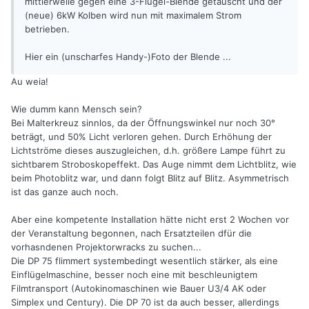
mittlerweile gegen eine 3-Flügel-Blende getauscht und der
(neue) 6kW Kolben wird nun mit maximalem Strom
betrieben.
Hier ein (unscharfes Handy-)Foto der Blende ...
Au weia!
Wie dumm kann Mensch sein?
Bei Malterkreuz sinnlos, da der Öffnungswinkel nur noch 30°
beträgt, und 50% Licht verloren gehen. Durch Erhöhung der
Lichtströme dieses auszugleichen, d.h. größere Lampe führt zu
sichtbarem Stroboskopeffekt. Das Auge nimmt dem Lichtblitz, wie
beim Photoblitz war, und dann folgt Blitz auf Blitz. Asymmetrisch
ist das ganze auch noch.
Aber eine kompetente Installation hätte nicht erst 2 Wochen vor
der Veranstaltung begonnen, nach Ersatzteilen dfür die
vorhasndenen Projektorwracks zu suchen...
Die DP 75 flimmert systembedingt wesentlich stärker, als eine
Einflügelmaschine, besser noch eine mit beschleunigtem
Filmtransport (Autokinomaschinen wie Bauer U3/4 AK oder
Simplex und Century). Die DP 70 ist da auch besser, allerdings