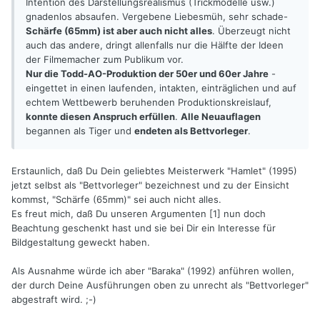
Intention des Darstellungsrealismus (Trickmodelle usw.)
gnadenlos absaufen. Vergebene Liebesmüh, sehr schade-
Schärfe (65mm) ist aber auch nicht alles
. Überzeugt nicht
auch das andere, dringt allenfalls nur die Hälfte der Ideen
der Filmemacher zum Publikum vor.
Nur die Todd-AO-Produktion der 50er und 60er Jahre
-
eingettet in einen laufenden, intakten, einträglichen und auf
echtem Wettbewerb beruhenden Produktionskreislauf,
konnte diesen Anspruch erfüllen
.
Alle Neuauflagen
begannen als Tiger und
endeten als Bettvorleger
.
Erstaunlich, daß Du Dein geliebtes Meisterwerk "Hamlet" (1995)
jetzt selbst als "Bettvorleger" bezeichnest und zu der Einsicht
kommst, "Schärfe (65mm)" sei auch nicht alles.
Es freut mich, daß Du unseren Argumenten [1] nun doch
Beachtung geschenkt hast und sie bei Dir ein Interesse für
Bildgestaltung geweckt haben.
Als Ausnahme würde ich aber "Baraka" (1992) anführen wollen,
der durch Deine Ausführungen oben zu unrecht als "Bettvorleger"
abgestraft wird. ;-)