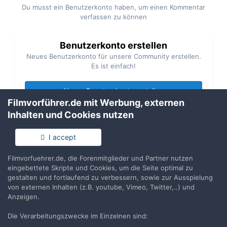
Du musst ein Benutzerkonto haben, um einen Kommentar
verfassen zu können
Benutzerkonto erstellen
Neues Benutzerkonto für unsere Community erstellen.
Es ist einfach!
Neues Benutzerkonto erstellen
Filmvorführer.de mit Werbung, externen
Inhalten und Cookies nutzen
Anmelden
Du hast bereits ein Benutzerkonto? Melde Dich hier an.
I accept
Filmvorfuehrer.de, die Forenmitglieder und Partner nutzen
Jetzt anmelden
eingebettete Skripte und Cookies, um die Seite optimal zu
gestalten und fortlaufend zu verbessern, sowie zur Ausspielung
von externen Inhalten (z.B. youtube, Vimeo, Twitter,..) und
Anzeigen.
Die Verarbeitungszwecke im Einzelnen sind:
Teilen
Folgen
22