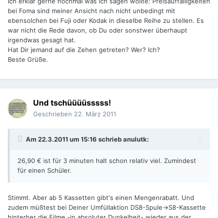
Ich erklär gerne nochmal was ich sagen wollte: Preisauffälligkeiten
bei Foma sind meiner Ansicht nach nicht unbedingt mit
ebensolchen bei Fuji oder Kodak in dieselbe Reihe zu stellen. Es
war nicht die Rede davon, ob Du oder sonstwer überhaupt
irgendwas gesagt hat.
Hat Dir jemand auf die Zehen getreten? Wer? Ich?
Beste Grüße.
Und tschüüüüsssss!
Geschrieben
22. März 2011
Am 22.3.2011 um 15:16 schrieb anulutk:
26,90 € ist für 3 minuten halt schon relativ viel. Zumindest
für einen Schüler.
Stimmt. Aber ab 5 Kassetten gibt's einen Mengenrabatt. Und
zudem müßtest bei Deiner Umfüllaktion DS8-Spule->S8-Kassette
hinterher die Filme -in absoluter Dunkelheit- wieder aus der