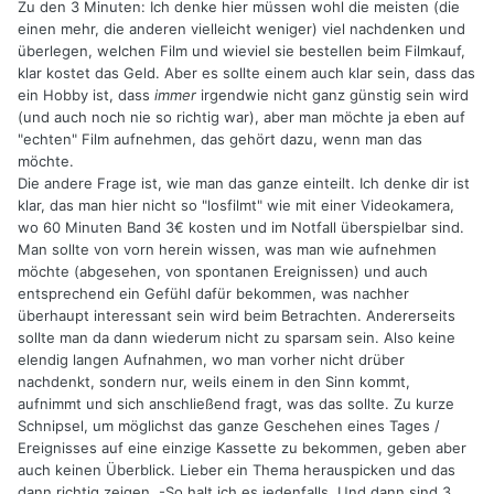
Zu den 3 Minuten: Ich denke hier müssen wohl die meisten (die
einen mehr, die anderen vielleicht weniger) viel nachdenken und
überlegen, welchen Film und wieviel sie bestellen beim Filmkauf,
klar kostet das Geld. Aber es sollte einem auch klar sein, dass das
ein Hobby ist, dass
immer
irgendwie nicht ganz günstig sein wird
(und auch noch nie so richtig war), aber man möchte ja eben auf
"echten" Film aufnehmen, das gehört dazu, wenn man das
möchte.
Die andere Frage ist, wie man das ganze einteilt. Ich denke dir ist
klar, das man hier nicht so "losfilmt" wie mit einer Videokamera,
wo 60 Minuten Band 3€ kosten und im Notfall überspielbar sind.
Man sollte von vorn herein wissen, was man wie aufnehmen
möchte (abgesehen, von spontanen Ereignissen) und auch
entsprechend ein Gefühl dafür bekommen, was nachher
überhaupt interessant sein wird beim Betrachten. Andererseits
sollte man da dann wiederum nicht zu sparsam sein. Also keine
elendig langen Aufnahmen, wo man vorher nicht drüber
nachdenkt, sondern nur, weils einem in den Sinn kommt,
aufnimmt und sich anschließend fragt, was das sollte. Zu kurze
Schnipsel, um möglichst das ganze Geschehen eines Tages /
Ereignisses auf eine einzige Kassette zu bekommen, geben aber
auch keinen Überblick. Lieber ein Thema herauspicken und das
dann richtig zeigen. -So halt ich es jedenfalls. Und dann sind 3