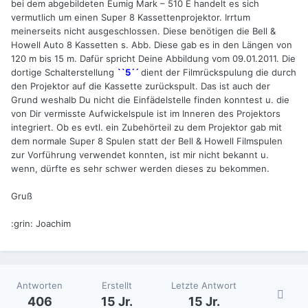
bei dem abgebildeten Eumig Mark – 510 E handelt es sich
vermutlich um einen Super 8 Kassettenprojektor. Irrtum
meinerseits nicht ausgeschlossen. Diese benötigen die Bell &
Howell Auto 8 Kassetten s. Abb. Diese gab es in den Längen von
120 m bis 15 m. Dafür spricht Deine Abbildung vom 09.01.2011. Die
dortige Schalterstellung
``5´´
dient der Filmrückspulung die durch
den Projektor auf die Kassette zurückspult. Das ist auch der
Grund weshalb Du nicht die Einfädelstelle finden konntest u. die
von Dir vermisste Aufwickelspule ist im Inneren des Projektors
integriert. Ob es evtl. ein Zubehörteil zu dem Projektor gab mit
dem normale Super 8 Spulen statt der Bell & Howell Filmspulen
zur Vorführung verwendet konnten, ist mir nicht bekannt u.
wenn, dürfte es sehr schwer werden dieses zu bekommen.
Gruß
:grin: Joachim
Antworten
Erstellt
Letzte Antwort
406
15 Jr.
15 Jr.