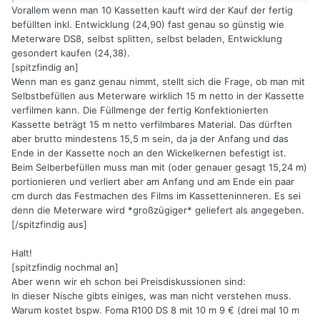
Vorallem wenn man 10 Kassetten kauft wird der Kauf der fertig
befüllten inkl. Entwicklung (24,90) fast genau so günstig wie
Meterware DS8, selbst splitten, selbst beladen, Entwicklung
gesondert kaufen (24,38).
[spitzfindig an]
Wenn man es ganz genau nimmt, stellt sich die Frage, ob man mit
Selbstbefüllen aus Meterware wirklich 15 m netto in der Kassette
verfilmen kann. Die Füllmenge der fertig Konfektionierten
Kassette beträgt 15 m netto verfilmbares Material. Das dürften
aber brutto mindestens 15,5 m sein, da ja der Anfang und das
Ende in der Kassette noch an den Wickelkernen befestigt ist.
Beim Selberbefüllen muss man mit (oder genauer gesagt 15,24 m)
portionieren und verliert aber am Anfang und am Ende ein paar
cm durch das Festmachen des Films im Kassetteninneren. Es sei
denn die Meterware wird *großzügiger* geliefert als angegeben.
[/spitzfindig aus]
Halt!
[spitzfindig nochmal an]
Aber wenn wir eh schon bei Preisdiskussionen sind:
In dieser Nische gibts einiges, was man nicht verstehen muss.
Warum kostet bspw. Foma R100 DS 8 mit 10 m 9 € (drei mal 10 m