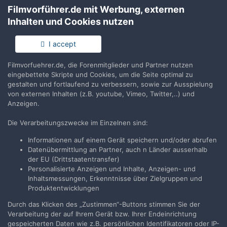
Filmvorführer.de mit Werbung, externen
Inhalten und Cookies nutzen
VORHERIGE
Seite 10 von 17
WEITER
I accept
Filmvorfuehrer.de, die Forenmitglieder und Partner nutzen
Dieses Thema wurde nun für weitere Antworten gesperrt.
eingebettete Skripte und Cookies, um die Seite optimal zu
gestalten und fortlaufend zu verbessern, sowie zur Ausspielung
von externen Inhalten (z.B. youtube, Vimeo, Twitter,..) und
Anzeigen.
Die Verarbeitungszwecke im Einzelnen sind:
Teilen
Folgen
1
Informationen auf einem Gerät speichern und/oder abrufen
Datenübermittlung an Partner, auch n Länder ausserhalb
der EU (Drittstaatentransfer)
Zur Themenübersicht
Personalisierte Anzeigen und Inhalte, Anzeigen- und
Inhaltsmessungen, Erkenntnisse über Zielgruppen und
Produktentwicklungen
Durch das Klicken des „Zustimmen“-Buttons stimmen Sie der
Filmvorführer.de via Google durchsuchen:
Verarbeitung der auf Ihrem Gerät bzw. Ihrer Endeinrichtung
gespeicherten Daten wie z.B. persönlichen Identifikatoren oder IP-