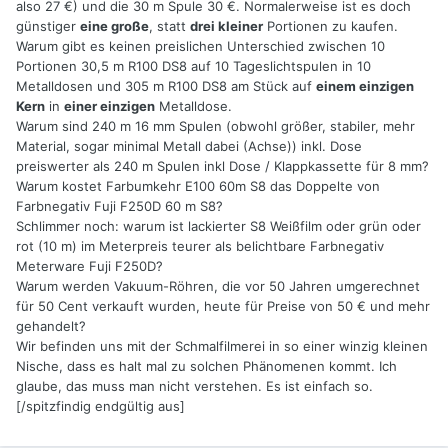
also 27 €) und die 30 m Spule 30 €. Normalerweise ist es doch
günstiger
eine große
, statt
drei kleiner
Portionen zu kaufen.
Warum gibt es keinen preislichen Unterschied zwischen 10
Portionen 30,5 m R100 DS8 auf 10 Tageslichtspulen in 10
Metalldosen und 305 m R100 DS8 am Stück auf
einem einzigen
Kern
in
einer einzigen
Metalldose.
Warum sind 240 m 16 mm Spulen (obwohl größer, stabiler, mehr
Material, sogar minimal Metall dabei (Achse)) inkl. Dose
preiswerter als 240 m Spulen inkl Dose / Klappkassette für 8 mm?
Warum kostet Farbumkehr E100 60m S8 das Doppelte von
Farbnegativ Fuji F250D 60 m S8?
Schlimmer noch: warum ist lackierter S8 Weißfilm oder grün oder
rot (10 m) im Meterpreis teurer als belichtbare Farbnegativ
Meterware Fuji F250D?
Warum werden Vakuum-Röhren, die vor 50 Jahren umgerechnet
für 50 Cent verkauft wurden, heute für Preise von 50 € und mehr
gehandelt?
Wir befinden uns mit der Schmalfilmerei in so einer winzig kleinen
Nische, dass es halt mal zu solchen Phänomenen kommt. Ich
glaube, das muss man nicht verstehen. Es ist einfach so.
[/spitzfindig endgültig aus]