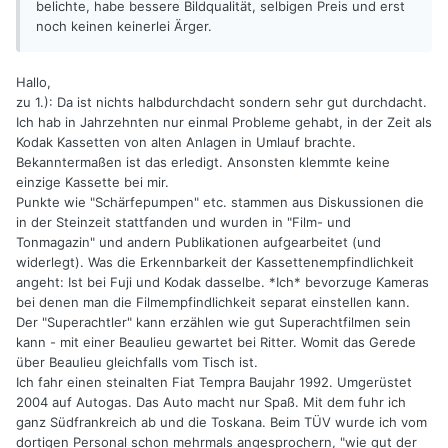
belichte, habe bessere Bildqualität, selbigen Preis und erst
noch keinen keinerlei Ärger.
Hallo,
zu 1.): Da ist nichts halbdurchdacht sondern sehr gut durchdacht.
Ich hab in Jahrzehnten nur einmal Probleme gehabt, in der Zeit als
Kodak Kassetten von alten Anlagen in Umlauf brachte.
Bekanntermaßen ist das erledigt. Ansonsten klemmte keine
einzige Kassette bei mir.
Punkte wie "Schärfepumpen" etc. stammen aus Diskussionen die
in der Steinzeit stattfanden und wurden in "Film- und
Tonmagazin" und andern Publikationen aufgearbeitet (und
widerlegt). Was die Erkennbarkeit der Kassettenempfindlichkeit
angeht: Ist bei Fuji und Kodak dasselbe. *Ich* bevorzuge Kameras
bei denen man die Filmempfindlichkeit separat einstellen kann.
Der "Superachtler" kann erzählen wie gut Superachtfilmen sein
kann - mit einer Beaulieu gewartet bei Ritter. Womit das Gerede
über Beaulieu gleichfalls vom Tisch ist.
Ich fahr einen steinalten Fiat Tempra Baujahr 1992. Umgerüstet
2004 auf Autogas. Das Auto macht nur Spaß. Mit dem fuhr ich
ganz Südfrankreich ab und die Toskana. Beim TÜV wurde ich vom
dortigen Personal schon mehrmals angesprochern, "wie gut der