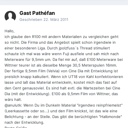
Gast Pathéfan
Geschrieben
22. März 2011
Hallo,
ich glaube den R100 mit andern Materialien zu vergleichen geht
so nicht. Die Firma und das Angebot spielt schon irgendwie in
einer besonderen Liga. Durch jpolzfuss`s Thread stimuliert
schaute ich mal was wäre wenn Fuji ausfiele und sah mich nach
Meterware für 9,5mm um. Da fiel mir auf, daß E100 Meterware bei
Wittner teurer ist als dieselbe Menge 30,5 Meterspulen 16mm.
Der fertige 9,5mm Film (Velvia) von Cine Dia mit Entwicklung ist
preislich knapp kalkuliert. Wenn ich UT18 von Kahl konfektionieren
lasse und laß das Material entwickeln, kostet mich das fast auf
den Cent genausoviel. Es sind halt evtl. die Wartezeiten bei Cine
Dia (mit der Entwicklung). E100 als 9,5mm Film von Wittner, das
wärs halt.
@anulutk: Wenn Du im Dunkeln Material "irgendwo reinpfriemelst"
(Leerkassette oder so...) und den Film knickst, ist das wie eine
Belichtung - an der Stelle. Das gibt die berüchtigten "Halbmonde"
nach der Entwicklung.