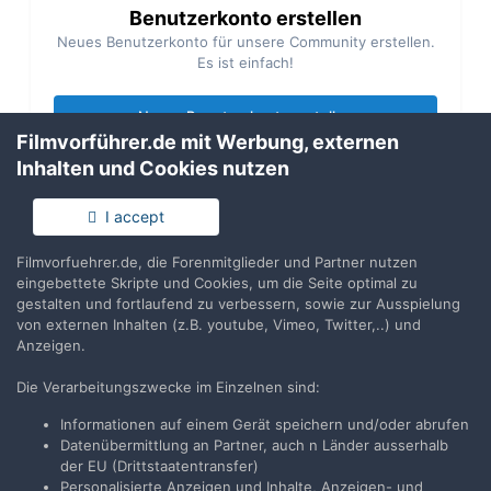
Benutzerkonto erstellen
Neues Benutzerkonto für unsere Community erstellen.
Es ist einfach!
Neues Benutzerkonto erstellen
Filmvorführer.de mit Werbung, externen
Inhalten und Cookies nutzen
Anmelden
Du hast bereits ein Benutzerkonto? Melde Dich hier an.
I accept
Filmvorfuehrer.de, die Forenmitglieder und Partner nutzen
Jetzt anmelden
eingebettete Skripte und Cookies, um die Seite optimal zu
gestalten und fortlaufend zu verbessern, sowie zur Ausspielung
von externen Inhalten (z.B. youtube, Vimeo, Twitter,..) und
Anzeigen.
Die Verarbeitungszwecke im Einzelnen sind:
Teilen
Folgen
20
Informationen auf einem Gerät speichern und/oder abrufen
Datenübermittlung an Partner, auch n Länder ausserhalb
der EU (Drittstaatentransfer)
Zur Themenübersicht
Personalisierte Anzeigen und Inhalte, Anzeigen- und