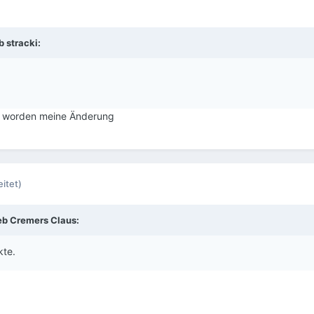
eb
stracki
:
rt worden meine Änderung
itet)
eb
Cremers Claus
:
kte.