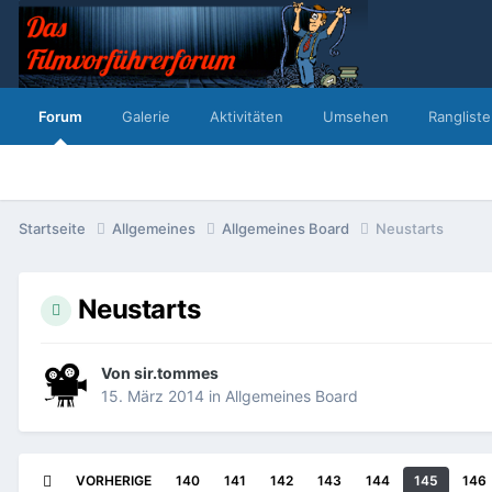
Forum
Galerie
Aktivitäten
Umsehen
Rangliste
Startseite
Allgemeines
Allgemeines Board
Neustarts
Neustarts
Von
sir.tommes
15. März 2014
in
Allgemeines Board
VORHERIGE
140
141
142
143
144
145
146