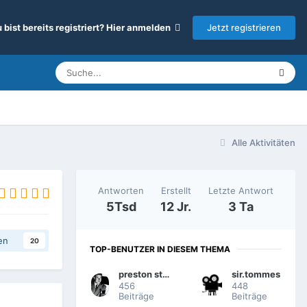
Jetzt registrieren
 bist bereits registriert? Hier anmelden
Alle Aktivitäten
Antworten
Erstellt
Letzte Antwort
5Tsd
12 Jr.
3 Ta
en
20
TOP-BENUTZER IN DIESEM THEMA
preston sturges
sir.tommes
456
448
Beiträge
Beiträge