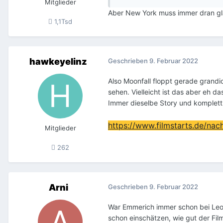
Mitglieder
Aber New York muss immer dran g
1,1Tsd
hawkeyelinz
Geschrieben
9. Februar 2022
Also Moonfall floppt gerade grandi
sehen. Vielleicht ist das aber eh d
Immer dieselbe Story und komplett k
https://www.filmstarts.de/nac
Mitglieder
262
Arni
Geschrieben
9. Februar 2022
War Emmerich immer schon bei Leoni
schon einschätzen, wie gut der Film