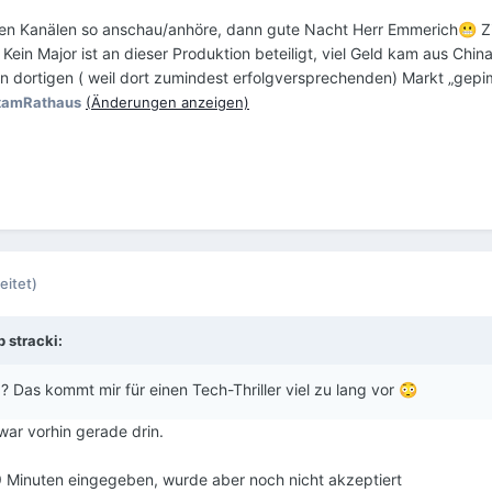
ersen Kanälen so anschau/anhöre, dann gute Nacht Herr Emmerich
Zi
😬
Kein Major ist an dieser Produktion beteiligt, viel Geld kam aus Chin
dortigen ( weil dort zumindest erfolgversprechenden) Markt „gepimp
xamRathaus
(Änderungen anzeigen)
eitet)
eb
stracki
:
g? Das kommt mir für einen Tech-Thriller viel zu lang vor
😳
war vorhin gerade drin.
 Minuten eingegeben, wurde aber noch nicht akzeptiert