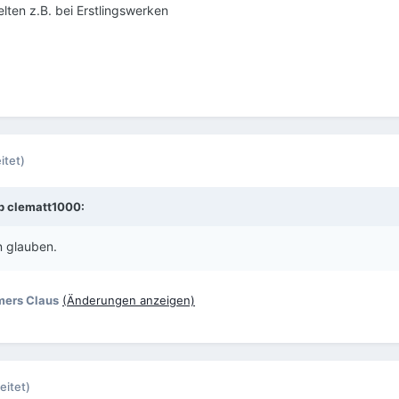
lten z.B. bei Erstlingswerken
itet)
eb
clematt1000
:
 glauben.
ers Claus
(Änderungen anzeigen)
eitet)