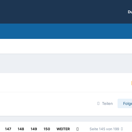
Du
Teilen
Folg
147
148
149
150
WEITER
Seite 145 von 199