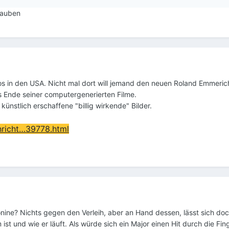
lauben
os in den USA. Nicht mal dort will jemand den neuen Roland Emmerich
as Ende seiner computergenerierten Filme.
ünstlich erschaffene "billig wirkende" Bilder.
hricht…39778.html
ne? Nichts gegen den Verleih, aber an Hand dessen, lässt sich doc
 ist und wie er läuft. Als würde sich ein Major einen Hit durch die Fi