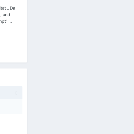
tat „ Da
a, und
t“ ...