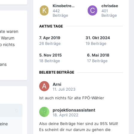
Kinobetreiber
chrisdae
442
401
Beiträge
Beiträge
AKTIVE TAGE
gate waren
. Warum
7. Apr 2019
31. Okt 2024
26 Beiträge
19 Beiträge
o nichts
.
5. Nov 2015
6. Mai 2018
18 Beiträge
17 Beiträge
vans
BELIEBTE BEITRÄGE
Arni
11. Juli 2023
Ist auch nichts für alte FPÖ-Wähler
projektionsassistent
18. April 2022
eine
Also deine Beiträge hier sind zu 95% Müll!
Es scheint dir nur darum zu gehen die