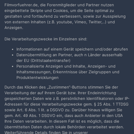
Filmvorfuehrer.de, die Forenmitglieder und Partner nutzen
Jetzt anmelden
eingebettete Skripte und Cookies, um die Seite optimal zu
gestalten und fortlaufend zu verbessern, sowie zur Ausspielung
von externen Inhalten (z.B. youtube, Vimeo, Twitter,..) und
Anzeigen.
Die Verarbeitungszwecke im Einzelnen sind:
Teilen
Folgen
20
Informationen auf einem Gerät speichern und/oder abrufen
Datenübermittlung an Partner, auch n Länder ausserhalb
der EU (Drittstaatentransfer)
Zur Themenübersicht
Personalisierte Anzeigen und Inhalte, Anzeigen- und
Inhaltsmessungen, Erkenntnisse über Zielgruppen und
Produktentwicklungen
Durch das Klicken des „Zustimmen“-Buttons stimmen Sie der
Filmvorführer.de via Google durchsuchen:
Verarbeitung der auf Ihrem Gerät bzw. Ihrer Endeinrichtung
gespeicherten Daten wie z.B. persönlichen Identifikatoren oder IP-
Adressen für diese Verarbeitungszwecke gem. § 25 Abs. 1 TTDSG
Sprache
Impressum / Datenschutzerklärung
sowie Art. 6 Abs. 1 lit. a DSGVO zu. Darüber hinaus willigen Sie
gem. Art. 49 Abs. 1 DSGVO ein, dass auch Anbieter in den USA
Nutzungsbedingungen
Ihre Daten verarbeiten. In diesem Fall ist es möglich, dass die
Realisierung: IN-Solution
übermittelten Daten durch lokale Behörden verarbeitet werden.
Powered by Invision Community
Weiterführende Details finden Sie in unserer