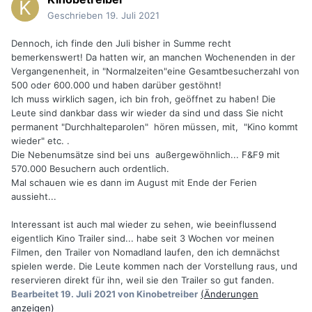
Geschrieben
19. Juli 2021
Dennoch, ich finde den Juli bisher in Summe recht
bemerkenswert! Da hatten wir, an manchen Wochenenden in der
Vergangenenheit, in "Normalzeiten"eine Gesamtbesucherzahl von
500 oder 600.000 und haben darüber gestöhnt!
Ich muss wirklich sagen, ich bin froh, geöffnet zu haben! Die
Leute sind dankbar dass wir wieder da sind und dass Sie nicht
permanent "Durchhalteparolen" hören müssen, mit, "Kino kommt
wieder" etc. .
Die Nebenumsätze sind bei uns außergewöhnlich... F&F9 mit
570.000 Besuchern auch ordentlich.
Mal schauen wie es dann im August mit Ende der Ferien
aussieht...
Interessant ist auch mal wieder zu sehen, wie beeinflussend
eigentlich Kino Trailer sind... habe seit 3 Wochen vor meinen
Filmen, den Trailer von Nomadland laufen, den ich demnächst
spielen werde. Die Leute kommen nach der Vorstellung raus, und
reservieren direkt für ihn, weil sie den Trailer so gut fanden.
Bearbeitet
19. Juli 2021
von Kinobetreiber
(Änderungen
anzeigen)