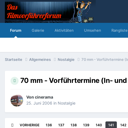
Forum
Galerie
Aktivitäten
Umsehen
Rangliste
Startseite
Allgemeines
Nostalgie
70 mm - Vorführtermine (I
70 mm - Vorführtermine (In- und
Von
cinerama
25. Juni 2006
in
Nostalgie
VORHERIGE
136
137
138
139
140
141
142