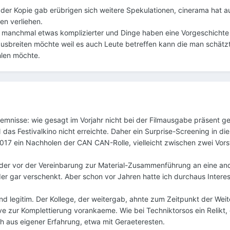
der Kopie gab erübrigen sich weitere Spekulationen, cinerama hat 
en verliehen.
ge manchmal etwas komplizierter und Dinge haben eine Vorgeschichte
 ausbreiten möchte weil es auch Leute betreffen kann die man schätzt
hlen möchte.
uemnisse: wie gesagt im Vorjahr nicht bei der Filmausgabe präsent 
das Festivalkino nicht erreichte. Daher ein Surprise-Screening in di
2017 ein Nachholen der CAN CAN-Rolle, vielleicht zwischen zwei Vors
der vor der Vereinbarung zur Material-Zusammenführung an eine an
r gar verschenkt. Aber schon vor Jahren hatte ich durchaus Intere
und legitim. Der Kollege, der weitergab, ahnte zum Zeitpunkt der Wei
tive zur Komplettierung vorankaeme. Wie bei Techniktorsos ein Relikt
h aus eigener Erfahrung, etwa mit Geraeteresten.