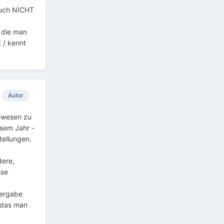
auch NICHT
 die man
 / kennt
Autor
gewesen zu
esem Jahr -
tellungen.
dere,
sse
tergabe
, das man