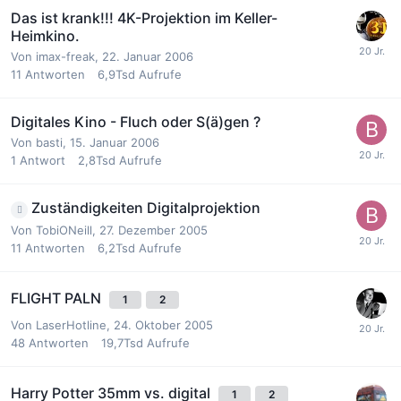
Das ist krank!!! 4K-Projektion im Keller-
Heimkino.
Von
imax-freak
,
22. Januar 2006
11
Antworten
6,9Tsd
Aufrufe
Digitales Kino - Fluch oder S(ä)gen ?
Von
basti
,
15. Januar 2006
1
Antwort
2,8Tsd
Aufrufe
Zuständigkeiten Digitalprojektion
Von
TobiONeill
,
27. Dezember 2005
11
Antworten
6,2Tsd
Aufrufe
FLIGHT PALN
1
2
Von
LaserHotline
,
24. Oktober 2005
48
Antworten
19,7Tsd
Aufrufe
Harry Potter 35mm vs. digital
1
2