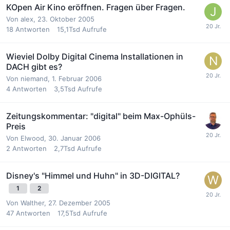
KOpen Air Kino eröffnen. Fragen über Fragen.
Von
alex
,
23. Oktober 2005
18
Antworten
15,1Tsd
Aufrufe
Wieviel Dolby Digital Cinema Installationen in
DACH gibt es?
Von
niemand
,
1. Februar 2006
4
Antworten
3,5Tsd
Aufrufe
Zeitungskommentar: "digital" beim Max-Ophüls-
Preis
Von
Elwood
,
30. Januar 2006
2
Antworten
2,7Tsd
Aufrufe
Disney's "Himmel und Huhn" in 3D-DIGITAL?
1
2
Von
Walther
,
27. Dezember 2005
47
Antworten
17,5Tsd
Aufrufe