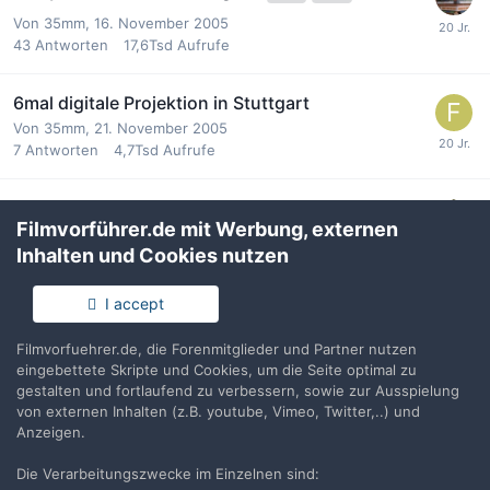
Von
35mm
,
16. November 2005
43
Antworten
17,6Tsd
Aufrufe
6mal digitale Projektion in Stuttgart
Von
35mm
,
21. November 2005
7
Antworten
4,7Tsd
Aufrufe
Polly Blue Eyes
1
2
3
Filmvorführer.de mit Werbung, externen
Von
LaserHotline
,
2. November 2005
Inhalten und Cookies nutzen
69
Antworten
26,7Tsd
Aufrufe
I accept
in Irland bald nur noch digitales Kino.
1
2
Filmvorfuehrer.de, die Forenmitglieder und Partner nutzen
Von
Cedric
,
25. März 2005
eingebettete Skripte und Cookies, um die Seite optimal zu
32
Antworten
12,6Tsd
Aufrufe
gestalten und fortlaufend zu verbessern, sowie zur Ausspielung
von externen Inhalten (z.B. youtube, Vimeo, Twitter,..) und
Anzeigen.
VORHERIGE
Seite 85 von 86
WEITER
Die Verarbeitungszwecke im Einzelnen sind: