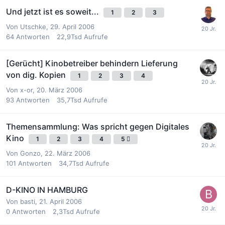
Und jetzt ist es soweit...
1
2
3
Von
Utschke
,
29. April 2006
64
Antworten
22,9Tsd
Aufrufe
[Gerücht] Kinobetreiber behindern Lieferung
von dig. Kopien
1
2
3
4
Von
x-or
,
20. März 2006
93
Antworten
35,7Tsd
Aufrufe
Themensammlung: Was spricht gegen Digitales
Kino
1
2
3
4
5
Von
Gonzo
,
22. März 2006
101
Antworten
34,7Tsd
Aufrufe
D-KINO IN HAMBURG
Von
basti
,
21. April 2006
0
Antworten
2,3Tsd
Aufrufe