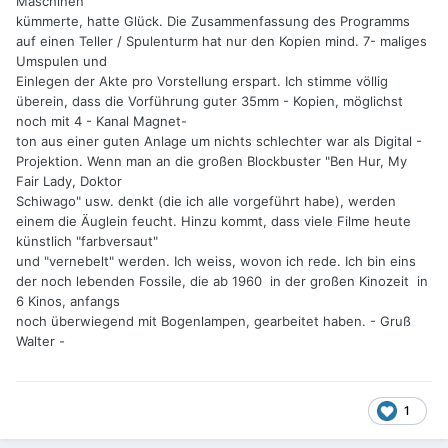
Maschinen
Strafen an die Verleiher und werdet für zukünftige
kümmerte, hatte Glück. Die Zusammenfassung des Programms
Bestellungen ausgeschlossen.
auf einen Teller / Spulenturm hat nur den Kopien mind. 7- maliges
In Berlin werden die Kopien wieder nach dem Abspiel
Umspulen und
geprüft, ggf. gibt es eine böse Mail vom Verleih.
Einlegen der Akte pro Vorstellung erspart. Ich stimme völlig
überein, dass die Vorführung guter 35mm - Kopien, möglichst
Das soll keine bös gemeinte Kritik sein. Es muss ja auch
noch mit 4 - Kanal Magnet-
nicht Jeder 35mm spielen. Einfach mal so einen 35mm-Film
ton aus einer guten Anlage um nichts schlechter war als Digital -
ins Programm nehmen,
Projektion. Wenn man an die großen Blockbuster "Ben Hur, My
wird auch nix bringen und keinen besonderen Effekt haben,
Fair Lady, Doktor
wenn man es nicht aufwändig zelebriert und kuratiert.
Schiwago" usw. denkt (die ich alle vorgeführt habe), werden
einem die Äuglein feucht. Hinzu kommt, dass viele Filme heute
künstlich "farbversaut"
und "vernebelt" werden. Ich weiss, wovon ich rede. Ich bin eins
der noch lebenden Fossile, die ab 1960 in der großen Kinozeit in
6 Kinos, anfangs
noch überwiegend mit Bogenlampen, gearbeitet haben. - Gruß
Walter -
1