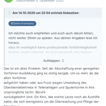
Geschrieben
5. Dezember 2020
Am 14.10.2020 um 22:54 schrieb
Sebastian
:
@Zebra Konstanz
Ich möchte euch empfehlen und euch auch darum bitten,
nicht weiter 35mm zu spielen. Aus deinen Angaben lese ich
heraus,
dass ihr womöglich keine professionelle Vorführmöglichkeit
besitzt, weder materiell, als auch personell. Aus meinen
Erfahrungen
Aufklappen
heraus weiß ich, dass es dann eine gefühlt 50-80%ige
Wahrscheinlichkeit gibt, dass Archivkopien beim Abspiel
Das ist ein altes Problem. Seit der Abschaffung einer geregelten
leiden werden.
Vorführer-Ausbildung ging es stetig bergab. Um so mehr als die
alten Vorführer
35mm ist bei einer guten Kopie: hell, bunt, scharf,
aufgehört haben oder aus Frust wegen Umstellung des
stillstehend, hochauflösend und klanglich voluminös und
Überblendebetriebs in Telleranlagen und Spulentürme in ihre
räumlich. Solltest du
ursprüngliche techn. Berufe
das bei euch nie so erlebt haben, dann lasst es oder holt
zurückgekehrt sind. Ein Kino, das solche Leute noch als Aushilfe
euch eine dilettantisch-penible Fachkraft für anspruchsvolle
hatte, die sich wenigstens um die Überwachung und Pflege der
Analogfilmwiedergabe. Im schlimmsten Falle zahlt ihr sonst