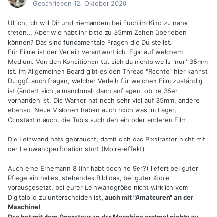
Geschrieben
12. Oktober 2020
Ulrich, ich will Dir und niemandem bei Euch im Kino zu nahe
treten... Aber wie habt ihr bitte zu 35mm Zeiten überleben
können? Das sind fundamentale Fragen die Du stellst.
Für Filme ist der Verleih verantwortlich. Egal auf welchem
Medium. Von den Konditionen tut sich da nichts weils "nur" 35mm
ist. Im Allgemeinen Board gibt es den Thread "Rechte" hier kannst
Du ggf. auch fragen, welcher Verleih für welchen Film zuständig
ist (ändert sich ja manchmal) dann anfragen, ob ne 35er
vorhanden ist. Die Warner hat noch sehr viel auf 35mm, andere
ebenso. Neue Visionen haben auch noch was im Lager,
Constantin auch, die Tobis auch den ein oder anderen Film.
Die Leinwand hats gebraucht, damit sich das Pixelraster nicht mit
der Leinwandperforation stört (Moire-effekt)
Auch eine Ernemann 8 (ihr habt doch ne 9er?) liefert bei guter
Pflege ein helles, stehendes Bild das, bei guter Kopie
vorausgesetzt, bei eurer Leinwandgröße nicht wirklich vom
Digitalbild zu unterscheiden ist
, auch mit "Amateuren" an der
Maschine!
Das hat mit dem Operateur an der Maschine erstmal nichts zu