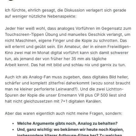
Ich fürchte, ehrlich gesagt, die Diskussion verlagert sich gerade
auf weniger nützliche Nebenaspekte:
Jeder hier weiß wohl, dass analoges Vorführen im Gegensatz zum
Touchscreen-Tippen Übung und manuelles Geschick verlangt, um
nicht Maschinen, eigene Finger und die Kopie zu schrotten. Das
will erlernt und geübt sein. Ein Amateur, der in einem Freiwilligen-
Kino zwei mal im Monat digital vorführt kann sich damit schwerer
tun, als jemand der von früher her 35 mm als tägliche
Arbeit kennt. Das hat mit blöd und schlau nix und garnix zu tun.
Auch ich als Analog-Fan muss zugeben, dass digitales Bild heller,
schärfer und komplett zitterfrei daherkommt (wozu sonst braucht
man ne kleiner perforierte Leinwand?). Und die zwei Lichtton-
Spuren der Kopie die unser Ernemann VIII plus CP 500 liest sind
halt nicht gleichzusetzen mit 7+1 digitalen Kanälen.
Aber das waren eigentlich auch nicht meine Fragen, sondern:
Welche Argumente gibts noch, Analog zu behalten?
Und, ganz wichtig: wo bekämen wir heute noch Kopien,
insbesondere älterer Arthouse-Filme her? Zu welchen