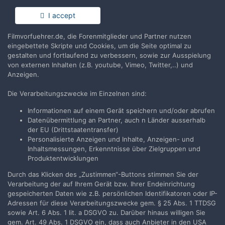
Anmelden
Du hast bereits ein Benutzerkonto? Melde Dich hier an.
I accept
Filmvorfuehrer.de, die Forenmitglieder und Partner nutzen
Jetzt anmelden
eingebettete Skripte und Cookies, um die Seite optimal zu
gestalten und fortlaufend zu verbessern, sowie zur Ausspielung
von externen Inhalten (z.B. youtube, Vimeo, Twitter,..) und
Anzeigen.
Die Verarbeitungszwecke im Einzelnen sind:
Teilen
Folgen
1
Informationen auf einem Gerät speichern und/oder abrufen
Datenübermittlung an Partner, auch n Länder ausserhalb
der EU (Drittstaatentransfer)
Zur Themenübersicht
Personalisierte Anzeigen und Inhalte, Anzeigen- und
Inhaltsmessungen, Erkenntnisse über Zielgruppen und
Produktentwicklungen
Durch das Klicken des „Zustimmen“-Buttons stimmen Sie der
Filmvorführer.de via Google durchsuchen:
Verarbeitung der auf Ihrem Gerät bzw. Ihrer Endeinrichtung
gespeicherten Daten wie z.B. persönlichen Identifikatoren oder IP-
Adressen für diese Verarbeitungszwecke gem. § 25 Abs. 1 TTDSG
Sprache
Impressum / Datenschutzerklärung
sowie Art. 6 Abs. 1 lit. a DSGVO zu. Darüber hinaus willigen Sie
gem. Art. 49 Abs. 1 DSGVO ein, dass auch Anbieter in den USA
Nutzungsbedingungen