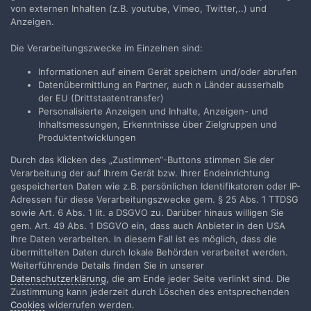
von externen Inhalten (z.B. youtube, Vimeo, Twitter,..) und
Anzeigen.
Die Verarbeitungszwecke im Einzelnen sind:
Teilen
Folgen
10
Informationen auf einem Gerät speichern und/oder abrufen
Datenübermittlung an Partner, auch n Länder ausserhalb
der EU (Drittstaatentransfer)
Zur Themenübersicht
Personalisierte Anzeigen und Inhalte, Anzeigen- und
Inhaltsmessungen, Erkenntnisse über Zielgruppen und
Produktentwicklungen
Durch das Klicken des „Zustimmen“-Buttons stimmen Sie der
Filmvorführer.de via Google durchsuchen:
Verarbeitung der auf Ihrem Gerät bzw. Ihrer Endeinrichtung
gespeicherten Daten wie z.B. persönlichen Identifikatoren oder IP-
Adressen für diese Verarbeitungszwecke gem. § 25 Abs. 1 TTDSG
Sprache
Impressum / Datenschutzerklärung
sowie Art. 6 Abs. 1 lit. a DSGVO zu. Darüber hinaus willigen Sie
gem. Art. 49 Abs. 1 DSGVO ein, dass auch Anbieter in den USA
Nutzungsbedingungen
Ihre Daten verarbeiten. In diesem Fall ist es möglich, dass die
Realisierung: IN-Solution
übermittelten Daten durch lokale Behörden verarbeitet werden.
Powered by Invision Community
Weiterführende Details finden Sie in unserer
Datenschutzerklärung
, die am Ende jeder Seite verlinkt sind. Die
Zustimmung kann jederzeit durch Löschen des entsprechenden
Cookies
widerrufen werden.