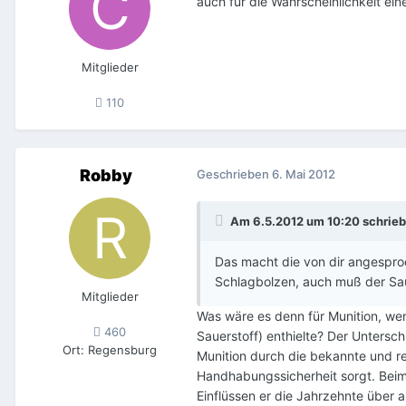
auch für die Wahrscheinlichkeit ei
Mitglieder
110
Robby
Geschrieben
6. Mai 2012
Am 6.5.2012 um 10:20 schrieb
Das macht die von dir angespro
Schlagbolzen, auch muß der Sau
Mitglieder
Was wäre es denn für Munition, wen
460
Sauerstoff) enthielte? Der Untersch
Ort
:
Regensburg
Munition durch die bekannte und r
Handhabungssicherheit sorgt. Beim 
Einflüssen er die Jahrzehnte über 