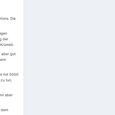
rtons. Die
rigen
g der
 Krümel).
h aber gut
dann
kel mit 5000
zu tun,
ann aber
n dem