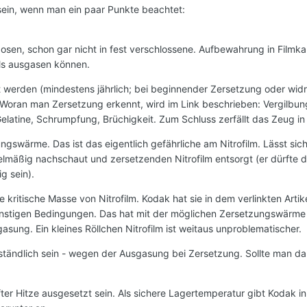
sein, wenn man ein paar Punkte beachtet:
mdosen, schon gar nicht in fest verschlossene. Aufbewahrung in Filmka
ls ausgasen können.
t werden (mindestens jährlich; bei beginnender Zersetzung oder wid
Woran man Zersetzung erkennt, wird im Link beschrieben: Vergilbun
elatine, Schrumpfung, Brüchigkeit. Zum Schluss zerfällt das Zeug in
ngswärme. Das ist das eigentlich gefährliche am Nitrofilm. Lässt sic
elmäßig nachschaut und zersetzenden Nitrofilm entsorgt (er dürfte 
g sein).
ne kritische Masse von Nitrofilm. Kodak hat sie in dem verlinkten Arti
stigen Bedingungen. Das hat mit der möglichen Zersetzungswärme 
sung. Ein kleines Röllchen Nitrofilm ist weitaus unproblematischer.
ständlich sein - wegen der Ausgasung bei Zersetzung. Sollte man d
after Hitze ausgesetzt sein. Als sichere Lagertemperatur gibt Kodak i