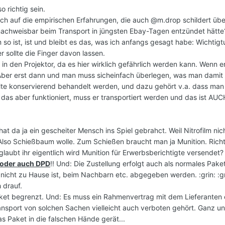
 richtig sein.
ich auf die empirischen Erfahrungen, die auch @m.drop schildert üb
er nachweisbar beim Transport in jüngsten Ebay-Tagen entzündet hätte
o ist, ist und bleibt es das, was ich anfangs gesagt habe: Wichtigtu
 sollte die Finger davon lassen.
t in den Projektor, da es hier wirklich gefährlich werden kann. Wenn e
. Aber erst dann und man muss sicheinfach überlegen, was man damit 
lte konservierend behandelt werden, und dazu gehört v.a. dass man
t das aber funktioniert, muss er transportiert werden und das ist AU
t da ja ein gescheiter Mensch ins Spiel gebrahct. Weil Nitrofilm nic
. Also Schießbaum wolle. Zum Schießen braucht man ja Munition. Rich
aubt ihr eigentlich wird Munition für Erwerbsberichtigte versendet
oder auch DPD
!! Und: Die Zustellung erfolgt auch als normales Pak
icht zu Hause ist, beim Nachbarn etc. abgegeben werden. :grin: :gr
 drauf.
ket begrenzt. Und: Es muss ein Rahmenvertrag mit dem Lieferanten e
ransport von solchen Sachen vielleicht auch verboten gehört. Ganz un
as Paket in die falschen Hände gerät...