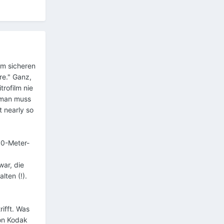
um sicheren
re." Ganz,
trofilm nie
- man muss
 nearly so
00-Meter-
war, die
ten (!).
rifft. Was
on Kodak