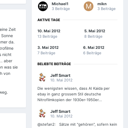
Michael1
mikn
3 Beiträge
3 Beiträge
AKTIVE TAGE
eine Zeit
10. Mai 2012
5. Mai 2012
e Sonne
13 Beiträge
8 Beiträge
mmer da.
3. Mai 2012
6. Mai 2012
trofilme
7 Beiträge
6 Beiträge
s nicht
.. aber
BELIEBTE BEITRÄGE
en was sie
ch von
Jeff Smart
10. Mai 2012
Die wenigsten wissen, dass Al Kaida per
 weg.
ebay in ganz grossem Stil deutsche
Nitrofilmkopien der 1930er-1950er...
Jeff Smart
10. Mai 2012
@stefan2: Sätze mit "gehören", sofern kein