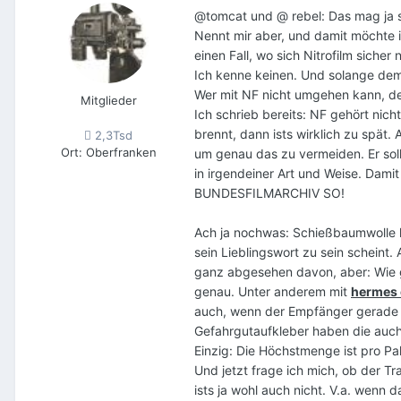
@tomcat und @ rebel: Das mag ja so
Nennt mir aber, und damit möchte 
einen Fall, wo sich Nitrofilm sich
Ich kenne keinen. Und solange dem s
Wer mit NF nicht umgehen kann, der
Mitglieder
Ich schrieb bereits: NF gehört nich
brennt, dann ists wirklich zu spät
2,3Tsd
Ort
:
Oberfranken
um genau das zu vermeiden. Er sol
in irgendeiner Art und Weise. Dami
BUNDESFILMARCHIV SO!
Ach ja nochwas: Schießbaumwolle ha
sein Lieblingswort zu sein scheint
ganz abgesehen davon, aber: Wie gl
genau. Unter anderem mit
hermes 
auch, wenn der Empfänger gerade n
Gefahrgutaufkleber haben die auch
Einzig: Die Höchstmenge ist pro Pa
Und jetzt frage ich mich, ob der T
ists ja wohl auch nicht. V.a. wenn d