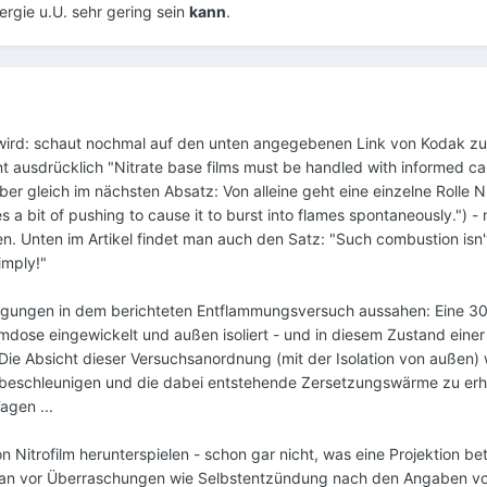
rgie u.U. sehr gering sein
kann
.
h wird: schaut nochmal auf den unten angegebenen Link von Kodak z
 ausdrücklich "Nitrate base films must be handled with informed ca
ber gleich im nächsten Absatz: Von alleine geht eine einzelne Rolle Ni
es a bit of pushing to cause it to burst into flames spontaneously.") 
. Unten im Artikel findet man auch den Satz: "Such combustion isn't
imply!"
ingungen in dem berichteten Entflammungsversuch aussahen: Eine 3
Filmdose eingewickelt und außen isoliert - und in diesem Zustand einer
ie Absicht dieser Versuchsanordnung (mit der Isolation von außen) 
 beschleunigen und die dabei entstehende Zersetzungswärme zu erhal
gen ...
n Nitrofilm herunterspielen - schon gar nicht, was eine Projektion bet
 man vor Überraschungen wie Selbstentzündung nach den Angaben v