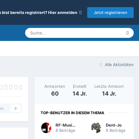
Jetzt registrieren
 bist bereits registriert? Hier anmelden
Alle Aktivitäten
Antworten
Erstellt
Letzte Antwort
60
14 Jr.
14 Jr.
en
0
TOP-BENUTZER IN DIESEM THEMA
RF-Musiker
Dent-Jo
8 Beiträge
8 Beiträge