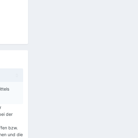
ttels
r
bei der
ffen bzw.
chen und die