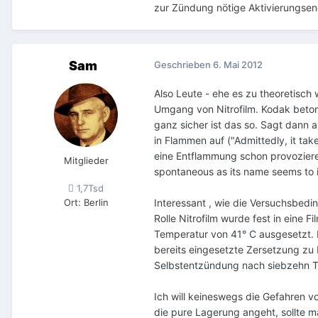
zur Zündung nötige Aktivierungsene
Sam
Geschrieben
6. Mai 2012
Also Leute - ehe es zu theoretisc
Umgang von Nitrofilm. Kodak betont
ganz sicher ist das so. Sagt dann a
in Flammen auf ("Admittedly, it tak
eine Entflammung schon provozieren
Mitglieder
spontaneous as its name seems to 
1,7Tsd
Ort
:
Berlin
Interessant , wie die Versuchsbed
Rolle Nitrofilm wurde fest in eine 
Temperatur von 41° C ausgesetzt. D
bereits eingesetzte Zersetzung zu
Selbstentzündung nach siebzehn Ta
Ich will keineswegs die Gefahren vo
die pure Lagerung angeht, sollte