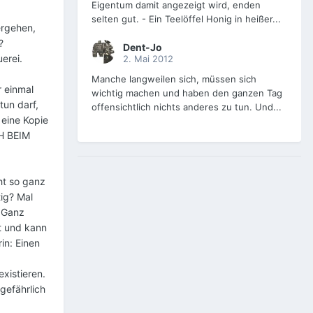
Eigentum damit angezeigt wird, enden
selten gut. - Ein Teelöffel Honig in heißer...
ergehen,
?
Dent-Jo
erei.
2. Mai 2012
Manche langweilen sich, müssen sich
r einmal
wichtig machen und haben den ganzen Tag
tun darf,
offensichtlich nichts anderes zu tun. Und...
 eine Kopie
CH BEIM
ht so ganz
tig? Mal
? Ganz
et und kann
in: Einen
xistieren.
gefährlich