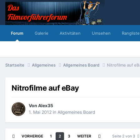
Forum
Galerie
Aktivitäten
Umsehen
Rangliste
Startseite
Allgemeines
Allgemeines Board
Nitrofilme auf eB
Nitrofilme auf eBay
Von
Alex35
1. Mai 2012
in
Allgemeines Board
VORHERIGE
1
2
3
WEITER
Seite 2 von 3