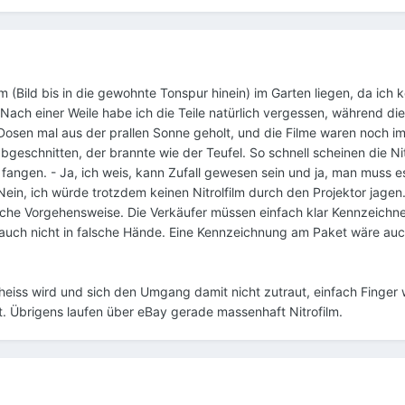
ilm (Bild bis in die gewohnte Tonspur hinein) im Garten liegen, da ich k
. Nach einer Weile habe ich die Teile natürlich vergessen, während di
 Dosen mal aus der prallen Sonne geholt, und die Filme waren noch i
geschnitten, der brannte wie der Teufel. So schnell scheinen die Ni
 fangen. - Ja, ich weis, kann Zufall gewesen sein und ja, man muss e
Nein, ich würde trotzdem keinen Nitrolfilm durch den Projektor jagen.
falsche Vorgehensweise. Die Verkäufer müssen einfach klar Kennzeichn
auch nicht in falsche Hände. Eine Kennzeichnung am Paket wäre au
heiss wird und sich den Umgang damit nicht zutraut, einfach Finger
t. Übrigens laufen über eBay gerade massenhaft Nitrofilm.