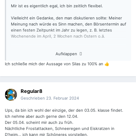
Mir ist es eigentlich egal, ich bin zeitlich flexibel.
Vielleicht ein Gedanke, den man diskutieren sollte: Meiner
Meinung nach würde es Sinn machen, den Börsentermin auf
einen festen Zeitpunkt im Jahr zu legen, z. B. letztes
Wochenende im April, 2 Wochen nach Ostern o.ä.
Es würde evtl. die Vorausplanung für einige von uns
Aufklappen
einfacher machen, vielleicht auch für die Veranstalter wg.
Hallenmiete.
Ich schließe mich der Aussage von Silas zu 100% an
👍
Regular8
Geschrieben
23. Februar 2024
Ups, da bin ich wohl der einzige, der den 03.05. klasse findet.
Ich nehme aber auch gerne den 12.04.
Der 05.04. scheint mir auch zu früh.
Nächtliche Frostattacken, Schneeregen und Eiskratzen in
D'heim... ich kann mir Schöneres vorstellen.