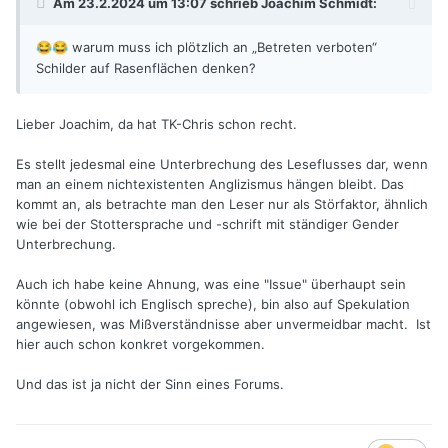
Am 23.2.2024 um 13:07 schrieb
Joachim Schmidt
:
warum muss ich plötzlich an „Betreten verboten“
😂
😂
Schilder auf Rasenflächen denken?
Lieber Joachim, da hat TK-Chris schon recht.
Es stellt jedesmal eine Unterbrechung des Leseflusses dar, wenn
man an einem nichtexistenten Anglizismus hängen bleibt. Das
kommt an, als betrachte man den Leser nur als Störfaktor, ähnlich
wie bei der Stottersprache und -schrift mit ständiger Gender
Unterbrechung.
Auch ich habe keine Ahnung, was eine "Issue" überhaupt sein
könnte (obwohl ich Englisch spreche), bin also auf Spekulation
angewiesen, was Mißverständnisse aber unvermeidbar macht. Ist
hier auch schon konkret vorgekommen.
Und das ist ja nicht der Sinn eines Forums.