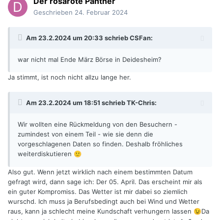
Der rosarote Panther
Geschrieben
24. Februar 2024
Am 23.2.2024 um 20:33 schrieb
CSFan
:
war nicht mal Ende März Börse in Deidesheim?
Ja stimmt, ist noch nicht allzu lange her.
Am 23.2.2024 um 18:51 schrieb
TK-Chris
:
Wir wollten eine Rückmeldung von den Besuchern -
zumindest von einem Teil - wie sie denn die
vorgeschlagenen Daten so finden. Deshalb fröhliches
weiterdiskutieren
🙂
Also gut. Wenn jetzt wirklich nach einem bestimmten Datum
gefragt wird, dann sage ich: Der 05. April. Das erscheint mir als
ein guter Kompromiss. Das Wetter ist mir dabei so ziemlich
wurschd. Ich muss ja Berufsbedingt auch bei Wind und Wetter
raus, kann ja schlecht meine Kundschaft verhungern lassen
Da
😉