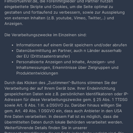
Filmvorfuehrer.de, die Forenmitglieder und Partner nutzen
Jetzt anmelden
eingebettete Skripte und Cookies, um die Seite optimal zu
gestalten und fortlaufend zu verbessern, sowie zur Ausspielung
von externen Inhalten (z.B. youtube, Vimeo, Twitter,..) und
Anzeigen.
Die Verarbeitungszwecke im Einzelnen sind:
Teilen
Folgen
11
Informationen auf einem Gerät speichern und/oder abrufen
Datenübermittlung an Partner, auch n Länder ausserhalb
der EU (Drittstaatentransfer)
Zur Themenübersicht
Personalisierte Anzeigen und Inhalte, Anzeigen- und
Inhaltsmessungen, Erkenntnisse über Zielgruppen und
Produktentwicklungen
Durch das Klicken des „Zustimmen“-Buttons stimmen Sie der
Filmvorführer.de via Google durchsuchen:
Verarbeitung der auf Ihrem Gerät bzw. Ihrer Endeinrichtung
gespeicherten Daten wie z.B. persönlichen Identifikatoren oder IP-
Adressen für diese Verarbeitungszwecke gem. § 25 Abs. 1 TTDSG
Sprache
Impressum / Datenschutzerklärung
sowie Art. 6 Abs. 1 lit. a DSGVO zu. Darüber hinaus willigen Sie
gem. Art. 49 Abs. 1 DSGVO ein, dass auch Anbieter in den USA
Nutzungsbedingungen
Ihre Daten verarbeiten. In diesem Fall ist es möglich, dass die
Realisierung: IN-Solution
übermittelten Daten durch lokale Behörden verarbeitet werden.
Powered by Invision Community
Weiterführende Details finden Sie in unserer