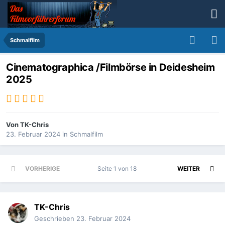
Schmalfilm
Cinematographica /Filmbörse in Deidesheim
2025
Von
TK-Chris
23. Februar 2024
in
Schmalfilm
VORHERIGE
Seite 1 von 18
WEITER
TK-Chris
Geschrieben
23. Februar 2024