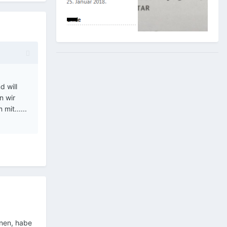
d will
n wir
mit......
nnen, habe