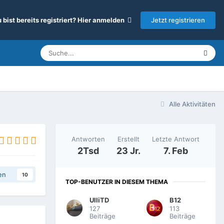
Jetzt registrieren
 bist bereits registriert? Hier anmelden
Alle Aktivitäten
Antworten
Erstellt
Letzte Antwort
2Tsd
23 Jr.
7. Feb
en
10
TOP-BENUTZER IN DIESEM THEMA
UlliTD
B12
127
113
Beiträge
Beiträge