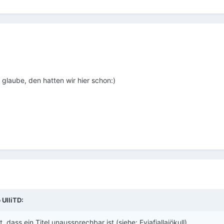
 glaube, den hatten wir hier schon:)
b
UlliTD
:
, dass ein Titel unaussprechbar ist (siehe: Eyjafjallajökull).