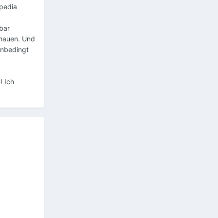
ipedia
bar
chauen. Und
unbedingt
! Ich