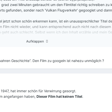
 grad zwei Minuten gebraucht um den Filmtitel richtig schreiben zu 
arts gefunden, sonder nach 'Vulkan Flugverkehr' gegooglet und dann
 jetzt schon schön erkennen kann, ist ein unaussprechlicher Titel d
n Film nicht wieder, und kann entsprechend auch nicht nach diesem
eht auch schlecht. Selbst wenn ich den Inhalt erzähle und mein 
 Wie kann er den denn überhaupt dann finden!??
Aufklappen
h z.T. besser dafür sorgen, dass ein Filmtitel einprägsam ist und gelun
von ab!
wahren Geschichte“. Den Film zu googeln ist nahezu unmöglich ?
, 1947, hat immer schön für Verwirrung gesorgt.
zfilm angefangen haben,
Dieser Film hat keinen Titel
.