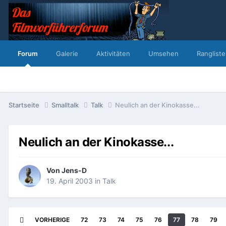
Forum
Galerie
Aktivitäten
Umsehen
Rangliste
Startseite
Smalltalk
Talk
Neulich an der Kinokasse...
Neulich an der Kinokasse...
Von
Jens-D
19. April 2003
in
Talk
VORHERIGE
72
73
74
75
76
77
78
79