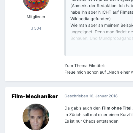
(Anmerk. der Redaktion: Ich hab
habe ihn aber NICHT auf Filmst
Mitglieder
Wikipedia gefunden)
Wie man aber an meinem Beispiel
504
ungeeignet. Denn man findet de
Schauen. Und Mundpropaganda g
diesen unbedingt sehen möchte.
Also die Verleihe sollten wirklic
glaube, da hängt durchaus was 
Zum Thema Filmtitel:
Freue mich schon auf „Nach einer 
Film-Mechaniker
Geschrieben
16. Januar 2018
Da gab’s auch den
Film ohne Titel
In Zürich soll mal einer einen Kur
Es ist nur Chaos entstanden.