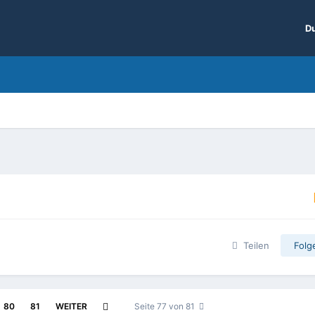
Du
Teilen
Folg
80
81
WEITER
Seite 77 von 81