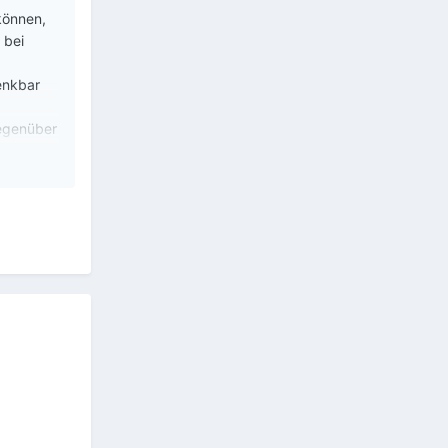
können,
 bei
enkbar
Gegenüber
gen! Ich