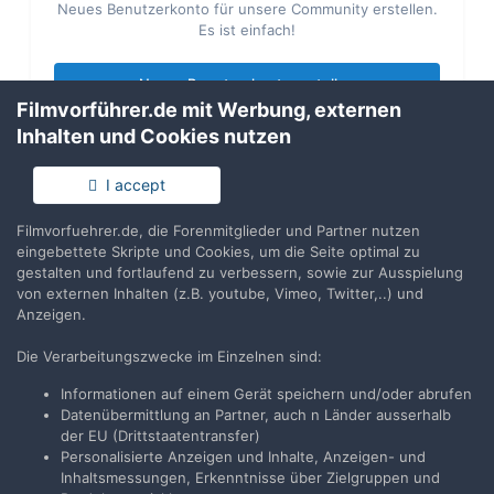
Neues Benutzerkonto für unsere Community erstellen.
Es ist einfach!
Neues Benutzerkonto erstellen
Filmvorführer.de mit Werbung, externen
Inhalten und Cookies nutzen
Anmelden
Du hast bereits ein Benutzerkonto? Melde Dich hier an.
I accept
Filmvorfuehrer.de, die Forenmitglieder und Partner nutzen
Jetzt anmelden
eingebettete Skripte und Cookies, um die Seite optimal zu
gestalten und fortlaufend zu verbessern, sowie zur Ausspielung
von externen Inhalten (z.B. youtube, Vimeo, Twitter,..) und
Anzeigen.
Die Verarbeitungszwecke im Einzelnen sind:
Teilen
Folgen
10
Informationen auf einem Gerät speichern und/oder abrufen
Datenübermittlung an Partner, auch n Länder ausserhalb
der EU (Drittstaatentransfer)
Zur Themenübersicht
Personalisierte Anzeigen und Inhalte, Anzeigen- und
Inhaltsmessungen, Erkenntnisse über Zielgruppen und