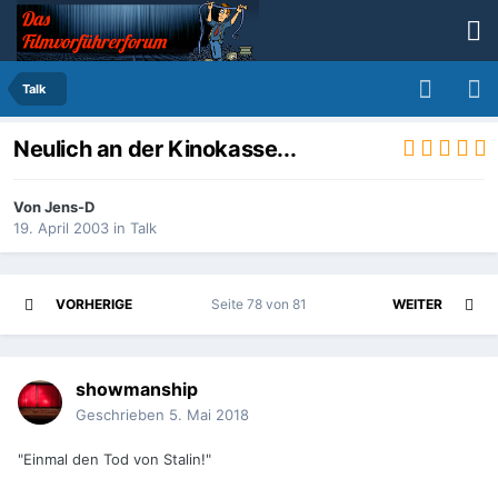
Talk
Neulich an der Kinokasse...
Von
Jens-D
19. April 2003
in
Talk
VORHERIGE
Seite 78 von 81
WEITER
showmanship
Geschrieben
5. Mai 2018
"Einmal den Tod von Stalin!"