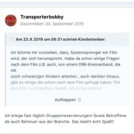
Transporterbobby
Geschrieben
23. September 2019
Am 23.9.2019 um 08:31 schrieb
Kinobetreiber
:
Ich könnte mir vorstellen, dass, Systemsprenger ein Film
wird, der sich herumspricht. Habe da schon einige Fragen
nach dem Film z.B. auch, von einem DRK-Kreisverband, die
mit
solch schwierigen Kindern arbeiten...auch darüber hinaus,
gibt es einige die schon nach dem Film gefragt haben. Für
den Film / vom kleinen Verleih, ist es aus meiner
Sicht ein wirklich guter Schnitt, zumindest deutlich besser,
Aufklappen
als ein "Ad Astra" in meiner Ortsgruppe...deshalb werde
ichden auch aus meiner Planung nehmen...
Das ein Angry Birds so schwach besucht war, wundert mich,
Ich kriege fast täglich Gruppenreservierungen! Sowie Betroffene
aber es kommen ja bald die Herbstferien, und dann in
als auch Betreuer aus der Branche. Das macht echt Spaß!!
Kombination mit Shaun, geht sicher einiges..