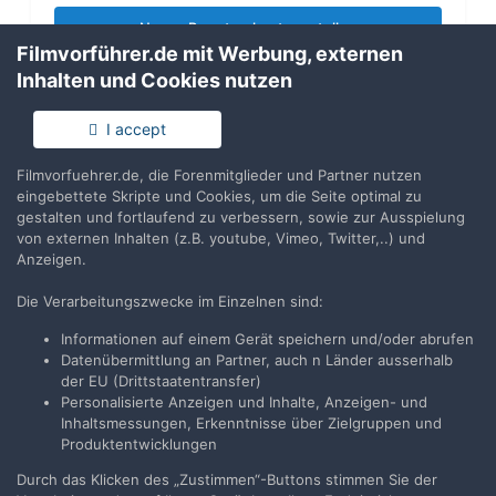
Neues Benutzerkonto erstellen
Filmvorführer.de mit Werbung, externen
Inhalten und Cookies nutzen
Anmelden
Du hast bereits ein Benutzerkonto? Melde Dich hier an.
I accept
Filmvorfuehrer.de, die Forenmitglieder und Partner nutzen
Jetzt anmelden
eingebettete Skripte und Cookies, um die Seite optimal zu
gestalten und fortlaufend zu verbessern, sowie zur Ausspielung
von externen Inhalten (z.B. youtube, Vimeo, Twitter,..) und
Anzeigen.
Die Verarbeitungszwecke im Einzelnen sind:
Teilen
Folgen
20
Informationen auf einem Gerät speichern und/oder abrufen
Datenübermittlung an Partner, auch n Länder ausserhalb
der EU (Drittstaatentransfer)
Zur Themenübersicht
Personalisierte Anzeigen und Inhalte, Anzeigen- und
Inhaltsmessungen, Erkenntnisse über Zielgruppen und
Produktentwicklungen
Durch das Klicken des „Zustimmen“-Buttons stimmen Sie der
Filmvorführer.de via Google durchsuchen: