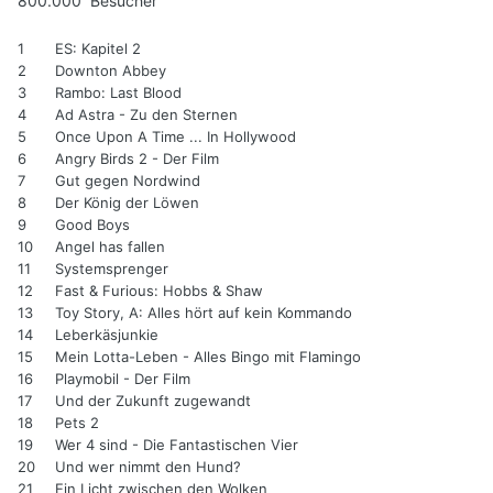
800.000 Besucher
1
ES: Kapitel 2
2
Downton Abbey
3
Rambo: Last Blood
4
Ad Astra - Zu den Sternen
5
Once Upon A Time ... In Hollywood
6
Angry Birds 2 - Der Film
7
Gut gegen Nordwind
8
Der König der Löwen
9
Good Boys
10
Angel has fallen
11
Systemsprenger
12
Fast & Furious: Hobbs & Shaw
13
Toy Story, A: Alles hört auf kein Kommando
14
Leberkäsjunkie
15
Mein Lotta-Leben - Alles Bingo mit Flamingo
16
Playmobil - Der Film
17
Und der Zukunft zugewandt
18
Pets 2
19
Wer 4 sind - Die Fantastischen Vier
20
Und wer nimmt den Hund?
21
Ein Licht zwischen den Wolken